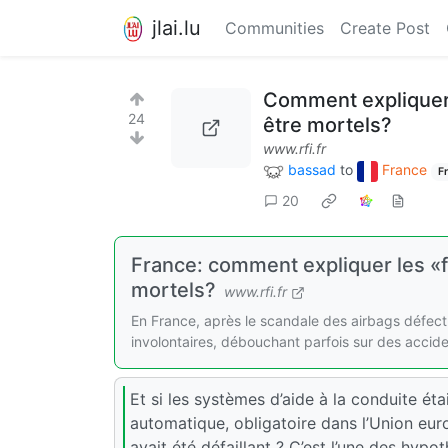
jlai.lu
Communities
Create Post
Comment expliquer 
24
être mortels?
www.rfi.fr
bassad
to
France
F
20
France: comment expliquer les «f
mortels?
www.rfi.fr
En France, après le scandale des airbags défect
involontaires, débouchant parfois sur des acci
Et si les systèmes d’aide à la conduite ét
automatique, obligatoire dans l’Union eur
avait été défaillant ? C’est l’une des hyp