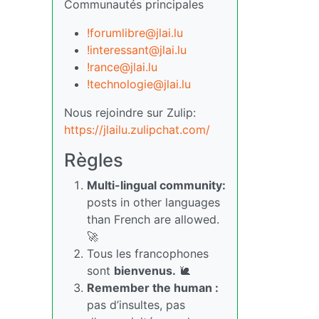
Communautés principales
!forumlibre@jlai.lu
!interessant@jlai.lu
!rance@jlai.lu
!technologie@jlai.lu
Nous rejoindre sur Zulip:
https://jlailu.zulipchat.com/
Règles
Multi-lingual community:
posts in other languages
than French are allowed.
🚀
Tous les francophones
sont
bienvenus.
🐌
Remember the human :
pas d’insultes, pas