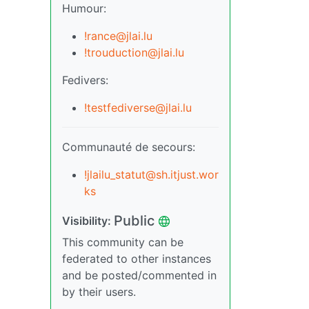
Humour:
!rance@jlai.lu
!trouduction@jlai.lu
Fedivers:
!testfediverse@jlai.lu
Communauté de secours:
!jlailu_statut@sh.itjust.wor
ks
Public
Visibility:
This community can be
federated to other instances
and be posted/commented in
by their users.