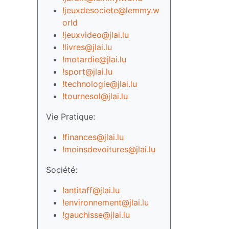
!jeuxdesociete@lemmy.w
orld
!jeuxvideo@jlai.lu
!livres@jlai.lu
!motardie@jlai.lu
!sport@jlai.lu
!technologie@jlai.lu
!tournesol@jlai.lu
Vie Pratique:
!finances@jlai.lu
!moinsdevoitures@jlai.lu
Société:
!antitaff@jlai.lu
!environnement@jlai.lu
!gauchisse@jlai.lu