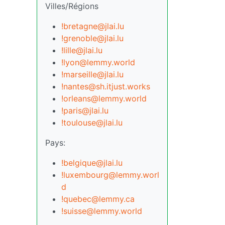
Villes/Régions
!bretagne@jlai.lu
!grenoble@jlai.lu
!lille@jlai.lu
!lyon@lemmy.world
!marseille@jlai.lu
!nantes@sh.itjust.works
!orleans@lemmy.world
!paris@jlai.lu
!toulouse@jlai.lu
Pays:
!belgique@jlai.lu
!luxembourg@lemmy.worl
d
!quebec@lemmy.ca
!suisse@lemmy.world