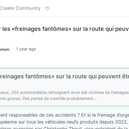
Create Community
les «freinages fantômes» sur la route qui peu
·
1 year ago
rançais
reinages fantômes» sur la route qui peuvent êt
ueux, 350 automobilistes témoignent avoir été victimes de freinages
dents graves. Des pertes de contrôle probablement…
aient responsables de ces accidents ? Et si le freinage d’ur
opéenne sur tous les véhicules neufs produits depuis 2022,
othèses avancées par Christophe Theuil, vice-président de la