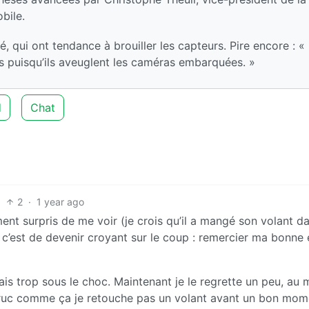
bile.
ité, qui ont tendance à brouiller les capteurs. Pire encore : «
bles puisqu’ils aveuglent les caméras embarquées. »
d
Chat
2
·
1 year ago
ement surpris de me voir (je crois qu’il a mangé son volant da
e c’est de devenir croyant sur le coup : remercier ma bonne 
tais trop sous le choc. Maintenant je le regrette un peu, au 
un truc comme ça je retouche pas un volant avant un bon mom