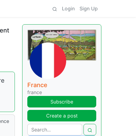
Login
Sign Up
vent
re
France
france
Subscribe
Create a post
gence