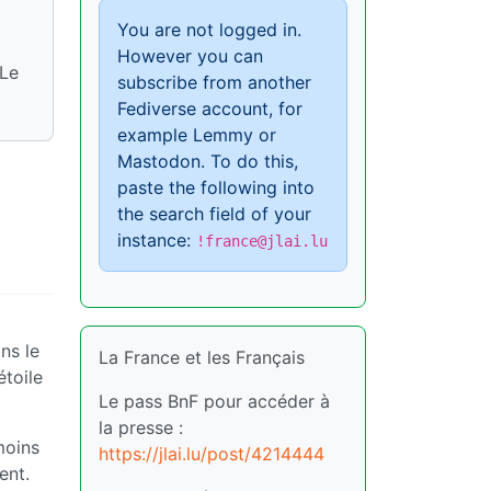
You are not logged in.
However you can
 Le
subscribe from another
Fediverse account, for
example Lemmy or
Mastodon. To do this,
paste the following into
the search field of your
instance:
!france@jlai.lu
ns le
La France et les Français
étoile
Le pass BnF pour accéder à
la presse :
moins
https://jlai.lu/post/4214444
ent.