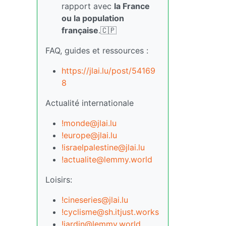
rapport avec
la France
ou la population
française
.🇨🇵
FAQ, guides et ressources :
https://jlai.lu/post/54169
8
Actualité internationale
!monde@jlai.lu
!europe@jlai.lu
!israelpalestine@jlai.lu
!actualite@lemmy.world
Loisirs:
!cineseries@jlai.lu
!cyclisme@sh.itjust.works
!jardin@lemmy.world