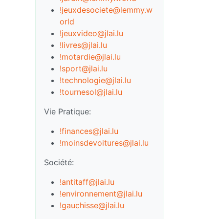
!jeuxdesociete@lemmy.w
orld
!jeuxvideo@jlai.lu
!livres@jlai.lu
!motardie@jlai.lu
!sport@jlai.lu
!technologie@jlai.lu
!tournesol@jlai.lu
Vie Pratique:
!finances@jlai.lu
!moinsdevoitures@jlai.lu
Société:
!antitaff@jlai.lu
!environnement@jlai.lu
!gauchisse@jlai.lu