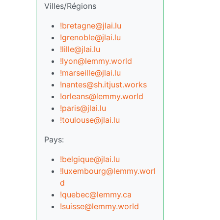
Villes/Régions
!bretagne@jlai.lu
!grenoble@jlai.lu
!lille@jlai.lu
!lyon@lemmy.world
!marseille@jlai.lu
!nantes@sh.itjust.works
!orleans@lemmy.world
!paris@jlai.lu
!toulouse@jlai.lu
Pays:
!belgique@jlai.lu
!luxembourg@lemmy.worl
d
!quebec@lemmy.ca
!suisse@lemmy.world