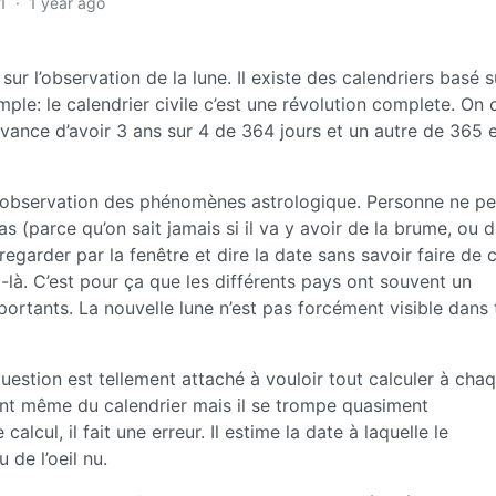
1
·
1 year ago
ur l’observation de la lune. Il existe des calendriers basé s
e: le calendrier civile c’est une révolution complete. On 
’avance d’avoir 3 ans sur 4 de 364 jours et un autre de 365 
 l’observation des phénomènes astrologique. Personne ne pe
s (parce qu’on sait jamais si il va y avoir de la brume, ou 
egarder par la fenêtre et dire la date sans savoir faire de c
-là. C’est pour ça que les différents pays ont souvent un
ortants. La nouvelle lune n’est pas forcément visible dans 
estion est tellement attaché à vouloir tout calculer à cha
ent même du calendrier mais il se trompe quasiment
ul, il fait une erreur. Il estime la date à laquelle le
 de l’oeil nu.