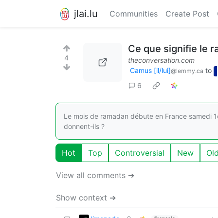
jlai.lu
Communities
Create Post
Ce que signifie le
4
theconversation.com
Camus [il/lui]
to
@lemmy.ca
6
Le mois de ramadan débute en France samedi 1er
donnent-ils ?
Hot
Top
Controversial
New
Ol
View all comments ➔
Show context ➔