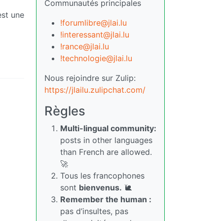
Communautés principales
est une
!forumlibre@jlai.lu
!interessant@jlai.lu
!rance@jlai.lu
!technologie@jlai.lu
Nous rejoindre sur Zulip:
https://jlailu.zulipchat.com/
Règles
Multi-lingual community:
posts in other languages
than French are allowed.
🚀
Tous les francophones
sont
bienvenus.
🐌
Remember the human :
pas d’insultes, pas