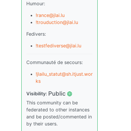
Humour:
!rance@jlai.lu
!trouduction@jlai.lu
Fedivers:
!testfediverse@jlai.lu
Communauté de secours:
!jlailu_statut@sh.itjust.wor
ks
Public
Visibility:
This community can be
federated to other instances
and be posted/commented in
by their users.