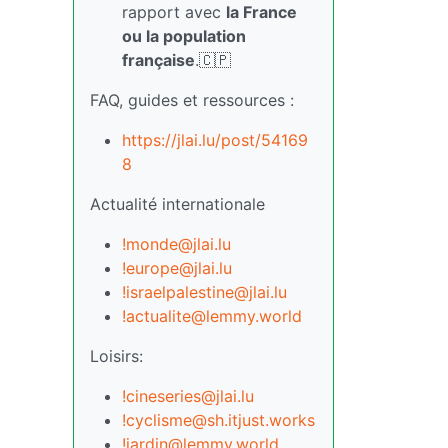
rapport avec
la France
ou la population
française
.🇨🇵
FAQ, guides et ressources :
https://jlai.lu/post/54169
8
Actualité internationale
!monde@jlai.lu
!europe@jlai.lu
!israelpalestine@jlai.lu
!actualite@lemmy.world
Loisirs:
!cineseries@jlai.lu
!cyclisme@sh.itjust.works
!jardin@lemmy.world