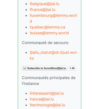
!belgique@jlai.lu
!france@jlai.lu
!luxembourg@lemmy.worl
d
!quebec@lemmy.ca
!suisse@lemmy.world
Communauté de secours:
!jlailu_statut@sh.itjust.wor
ks
Communautés principales de
l’instance
!interessant@jlai.lu
!rance@jlai.lu
!technologie@jlai.lu