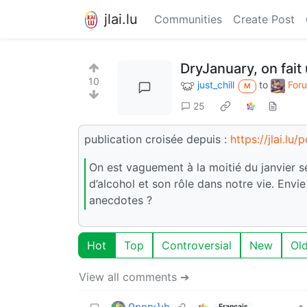
jlai.lu
Communities
Create Post
DryJanuary, on fait 
10
just_chill
to
Foru
M
25
publication croisée depuis :
https://jlai.lu
On est vaguement à la moitié du janvier s
d’alcohol et son rôle dans notre vie. Envi
anecdotes ?
Hot
Top
Controversial
New
Ol
View all comments ➔
Որբունի
Français