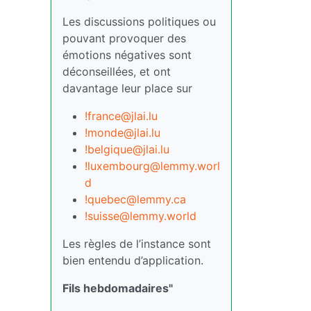
Les discussions politiques ou
pouvant provoquer des
émotions négatives sont
déconseillées, et ont
davantage leur place sur
!france@jlai.lu
!monde@jlai.lu
!belgique@jlai.lu
!luxembourg@lemmy.worl
d
!quebec@lemmy.ca
!suisse@lemmy.world
Les règles de l’instance sont
bien entendu d’application.
Fils hebdomadaires"