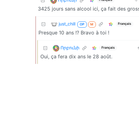
3425 jours sans alcool ici, ça fait des gro
just_chill
Français
OP
M
Presque 10 ans !? Bravo à toi !
Որբունի
Français
Oui, ça fera dix ans le 28 août.