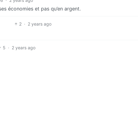
6
·
2 years ago
sses économies et pas qu’en argent.
2
·
2 years ago
5
·
2 years ago