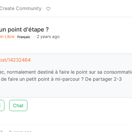
Create Community
un point d'étape ?
m Libre
·
2 years ago
Français
/post/14232464
ec, normalement destiné à faire le point sur sa consommat
e de faire un petit point à mi-parcour ? De partager 2-3
d
Chat