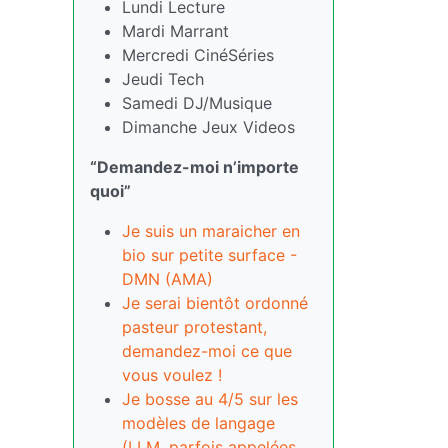
Lundi Lecture
Mardi Marrant
Mercredi CinéSéries
Jeudi Tech
Samedi DJ/Musique
Dimanche Jeux Videos
“Demandez-moi n’importe
quoi”
Je suis un maraicher en
bio sur petite surface -
DMN (AMA)
Je serai bientôt ordonné
pasteur protestant,
demandez-moi ce que
vous voulez !
Je bosse au 4/5 sur les
modèles de langage
(LLM, parfois appelées