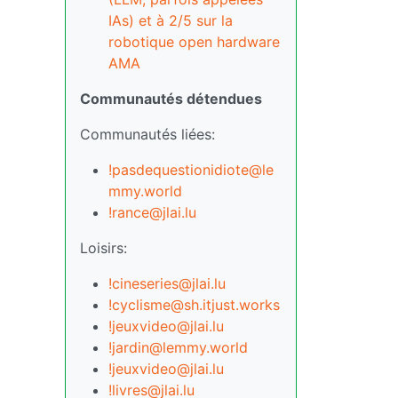
IAs) et à 2/5 sur la
robotique open hardware
AMA
Communautés détendues
Communautés liées:
!pasdequestionidiote@le
mmy.world
!rance@jlai.lu
Loisirs:
!cineseries@jlai.lu
!cyclisme@sh.itjust.works
!jeuxvideo@jlai.lu
!jardin@lemmy.world
!jeuxvideo@jlai.lu
!livres@jlai.lu