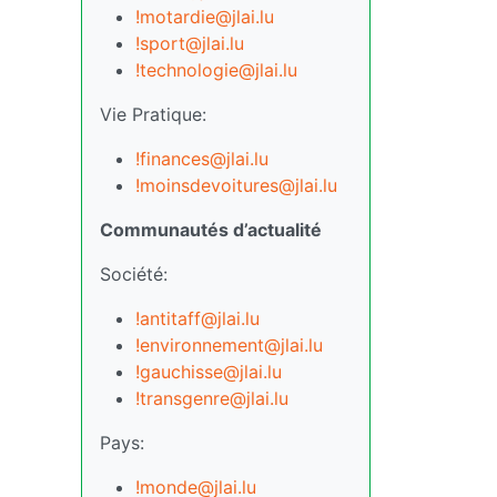
!motardie@jlai.lu
!sport@jlai.lu
!technologie@jlai.lu
Vie Pratique:
!finances@jlai.lu
!moinsdevoitures@jlai.lu
Communautés d’actualité
Société:
!antitaff@jlai.lu
!environnement@jlai.lu
!gauchisse@jlai.lu
!transgenre@jlai.lu
Pays:
!monde@jlai.lu