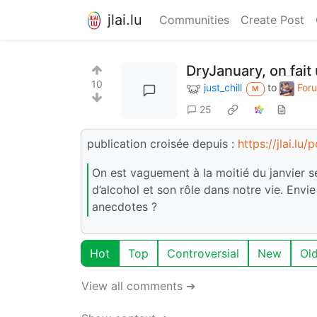
jlai.lu
Communities
Create Post
DryJanuary, on fait 
10
just_chill
to
Foru
M
25
publication croisée depuis :
https://jlai.lu
On est vaguement à la moitié du janvier s
d’alcohol et son rôle dans notre vie. Envi
anecdotes ?
Hot
Top
Controversial
New
Ol
View all comments ➔