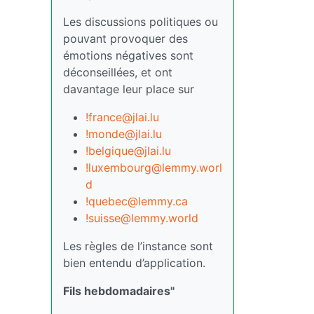
Les discussions politiques ou
pouvant provoquer des
émotions négatives sont
déconseillées, et ont
davantage leur place sur
!france@jlai.lu
!monde@jlai.lu
!belgique@jlai.lu
!luxembourg@lemmy.worl
d
!quebec@lemmy.ca
!suisse@lemmy.world
Les règles de l’instance sont
bien entendu d’application.
Fils hebdomadaires"