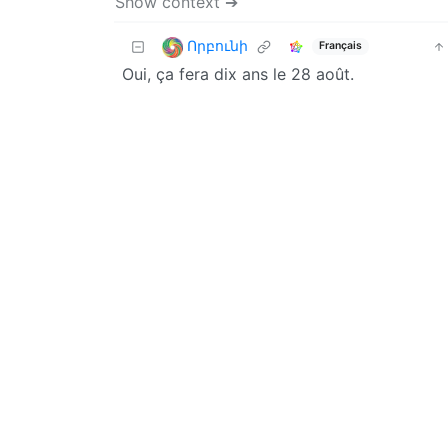
Show context ➔
Որբունի
Français
Oui, ça fera dix ans le 28 août.