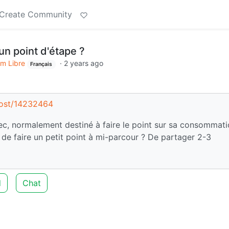
Create Community
un point d'étape ?
m Libre
·
2 years ago
Français
/post/14232464
ec, normalement destiné à faire le point sur sa consommat
e de faire un petit point à mi-parcour ? De partager 2-3
d
Chat