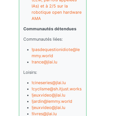
IAs) et à 2/5 sur la
robotique open hardware
AMA
Communautés détendues
Communautés liées:
!pasdequestionidiote@le
mmy.world
!rance@jlai.lu
Loisirs:
!cineseries@jlai.lu
!cyclisme@sh.itjust.works
!jeuxvideo@jlai.lu
!jardin@lemmy.world
!jeuxvideo@jlai.lu
!livres@jlai.lu