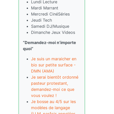
Lundi Lecture
Mardi Marrant
Mercredi CinéSéries
Jeudi Tech
Samedi DJ/Musique
Dimanche Jeux Videos
“Demandez-moi n’importe
quoi”
Je suis un maraicher en
bio sur petite surface -
DMN (AMA)
Je serai bientôt ordonné
pasteur protestant,
demandez-moi ce que
vous voulez !
Je bosse au 4/5 sur les
modèles de langage
(LLM, parfois appelées