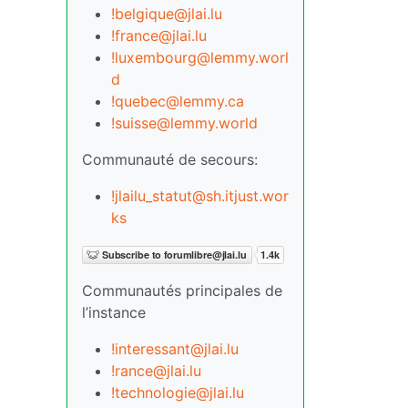
!belgique@jlai.lu
!france@jlai.lu
!luxembourg@lemmy.worl
d
!quebec@lemmy.ca
!suisse@lemmy.world
Communauté de secours:
!jlailu_statut@sh.itjust.wor
ks
Communautés principales de
l’instance
!interessant@jlai.lu
!rance@jlai.lu
!technologie@jlai.lu