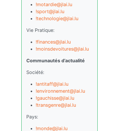
!motardie@jlai.lu
!sport@jlai.lu
!technologie@jlai.lu
Vie Pratique:
!finances@jlai.lu
!moinsdevoitures@jlai.lu
Communautés d’actualité
Société:
!antitaff@jlai.lu
!environnement@jlai.lu
!gauchisse@jlai.lu
!transgenre@jlai.lu
Pays:
!monde@jlai.lu