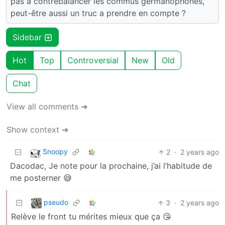
pas à contrebalancer les commus germanophones,
peut-être aussi un truc a prendre en compte ?
Sidebar
Hot
Top
Controversial
New
Old
Chat
View all comments ➔
Show context ➔
Snoopy
2
·
2 years ago
Dacodac, Je note pour la prochaine, j’ai l’habitude de
me posterner 😅
pseudo
3
·
2 years ago
Relève le front tu mérites mieux que ça 😘