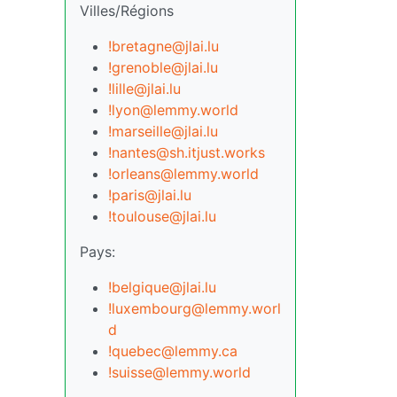
Villes/Régions
!bretagne@jlai.lu
!grenoble@jlai.lu
!lille@jlai.lu
!lyon@lemmy.world
!marseille@jlai.lu
!nantes@sh.itjust.works
!orleans@lemmy.world
!paris@jlai.lu
!toulouse@jlai.lu
Pays:
!belgique@jlai.lu
!luxembourg@lemmy.worl
d
!quebec@lemmy.ca
!suisse@lemmy.world