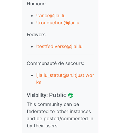
Humour:
!rance@jlai.lu
!trouduction@jlai.lu
Fedivers:
!testfediverse@jlai.lu
Communauté de secours:
!jlailu_statut@sh.itjust.wor
ks
Public
Visibility:
This community can be
federated to other instances
and be posted/commented in
by their users.