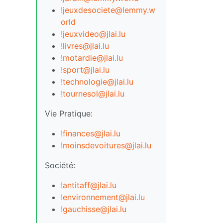
!jeuxdesociete@lemmy.w
orld
!jeuxvideo@jlai.lu
!livres@jlai.lu
!motardie@jlai.lu
!sport@jlai.lu
!technologie@jlai.lu
!tournesol@jlai.lu
Vie Pratique:
!finances@jlai.lu
!moinsdevoitures@jlai.lu
Société:
!antitaff@jlai.lu
!environnement@jlai.lu
!gauchisse@jlai.lu