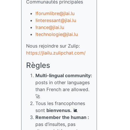
Communautés principales
!forumlibre@jlai.lu
!interessant@jlai.lu
!rance@jlai.lu
!technologie@jlai.lu
Nous rejoindre sur Zulip:
https://jlailu.zulipchat.com/
Règles
Multi-lingual community:
posts in other languages
than French are allowed.
🚀
Tous les francophones
sont
bienvenus.
🐌
Remember the human :
pas d’insultes, pas