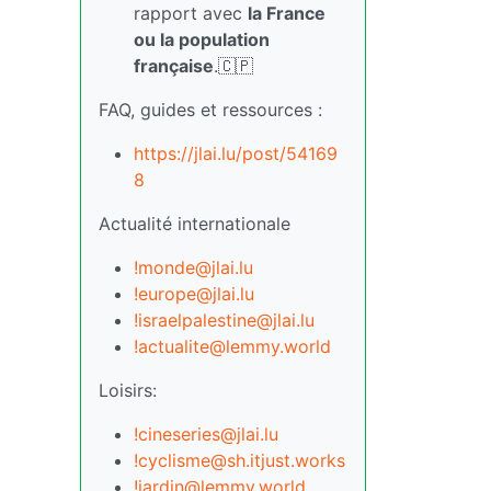
rapport avec
la France
ou la population
française
.🇨🇵
FAQ, guides et ressources :
https://jlai.lu/post/54169
8
Actualité internationale
!monde@jlai.lu
!europe@jlai.lu
!israelpalestine@jlai.lu
!actualite@lemmy.world
Loisirs:
!cineseries@jlai.lu
!cyclisme@sh.itjust.works
!jardin@lemmy.world