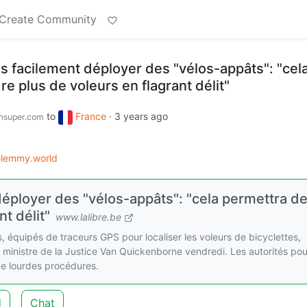
Create Community
us facilement déployer des "vélos-appâts": "cel
e plus de voleurs en flagrant délit"
to
France
·
3 years ago
nsuper.com
lemmy.world
déployer des "vélos-appâts": "cela permettra d
t délit"
www.lalibre.be
ts, équipés de traceurs GPS pour localiser les voleurs de bicyclettes,
 ministre de la Justice Van Quickenborne vendredi. Les autorités pou
de lourdes procédures.
d
Chat