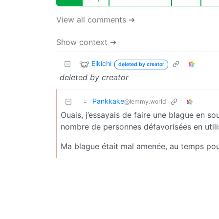
View all comments ➔
Show context ➔
Eikichi
deleted by creator
deleted by creator
Pankkake
@lemmy.world
Ouais, j’essayais de faire une blague en so
nombre de personnes défavorisées en utili
Ma blague était mal amenée, au temps pou