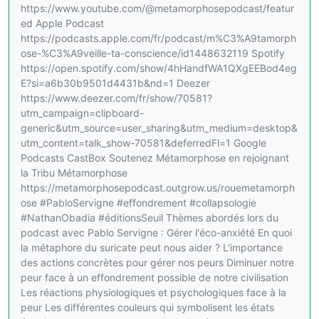
https://www.youtube.com/@metamorphosepodcast/featur
ed Apple Podcast
https://podcasts.apple.com/fr/podcast/m%C3%A9tamorph
ose-%C3%A9veille-ta-conscience/id1448632119 Spotify
https://open.spotify.com/show/4hHandfWA1QXgEEBod4eg
E?si=a6b30b9501d4431b&nd=1 Deezer
https://www.deezer.com/fr/show/70581?
utm_campaign=clipboard-
generic&utm_source=user_sharing&utm_medium=desktop&
utm_content=talk_show-70581&deferredFl=1 Google
Podcasts CastBox Soutenez Métamorphose en rejoignant
la Tribu Métamorphose
https://metamorphosepodcast.outgrow.us/rouemetamorph
ose #PabloServigne #effondrement #collapsologie
#NathanObadia #éditionsSeuil Thèmes abordés lors du
podcast avec Pablo Servigne : Gérer l'éco-anxiété En quoi
la métaphore du suricate peut nous aider ? L'importance
des actions concrètes pour gérer nos peurs Diminuer notre
peur face à un effondrement possible de notre civilisation
Les réactions physiologiques et psychologiques face à la
peur Les différentes couleurs qui symbolisent les états