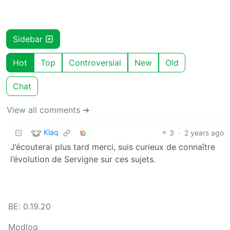
Sidebar
Hot
Top
Controversial
New
Old
Chat
View all comments ➔
Klaq
3
·
2 years ago
J’écouterai plus tard merci, suis curieux de connaître
l’évolution de Servigne sur ces sujets.
BE: 0.19.20
Modlog