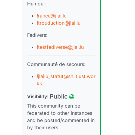
Humour:
!rance@jlai.lu
!trouduction@jlai.lu
Fedivers:
!testfediverse@jlai.lu
Communauté de secours:
!jlailu_statut@sh.itjust.wor
ks
Public
Visibility:
This community can be
federated to other instances
and be posted/commented in
by their users.