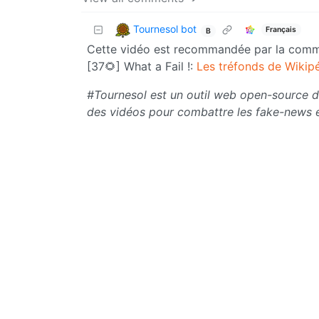
Tournesol bot
Français
B
Cette vidéo est recommandée par la com
[37🌻] What a Fail !:
Les tréfonds de Wikip
#Tournesol est un outil web open-source dé
des vidéos pour combattre les fake-news 