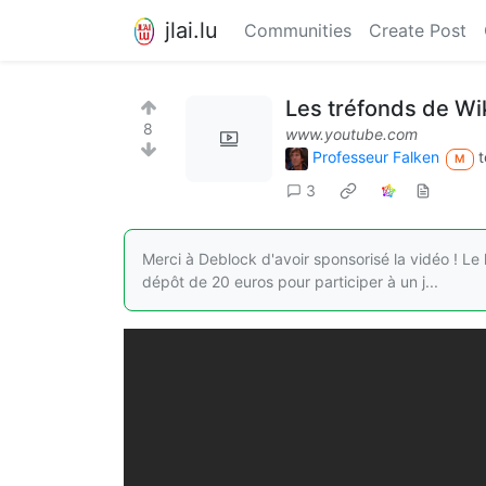
jlai.lu
Communities
Create Post
Les tréfonds de Wi
8
www.youtube.com
Professeur Falken
t
M
3
Merci à Deblock d'avoir sponsorisé la vidéo ! Le
dépôt de 20 euros pour participer à un j...