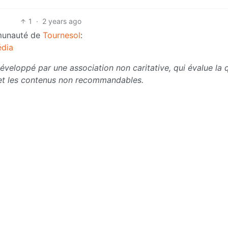
1
·
2 years ago
munauté de
Tournesol
:
édia
veloppé par une association non caritative, qui évalue la q
et les contenus non recommandables.