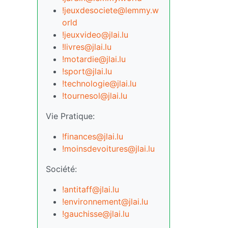
!jeuxdesociete@lemmy.w
orld
!jeuxvideo@jlai.lu
!livres@jlai.lu
!motardie@jlai.lu
!sport@jlai.lu
!technologie@jlai.lu
!tournesol@jlai.lu
Vie Pratique:
!finances@jlai.lu
!moinsdevoitures@jlai.lu
Société:
!antitaff@jlai.lu
!environnement@jlai.lu
!gauchisse@jlai.lu