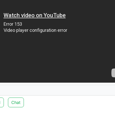
d
Chat