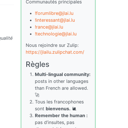
Communautés principales
!forumlibre@jlai.lu
!interessant@jlai.lu
!rance@jlai.lu
!technologie@jlai.lu
ualité
Nous rejoindre sur Zulip:
https://jlailu.zulipchat.com/
Règles
Multi-lingual community:
posts in other languages
than French are allowed.
🚀
Tous les francophones
sont
bienvenus.
🐌
Remember the human :
pas d’insultes, pas