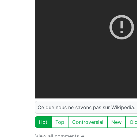
Ce que nous ne savons pas sur Wikipedia.
Hot
Top
Controversial
New
Ol
View all comments ➔