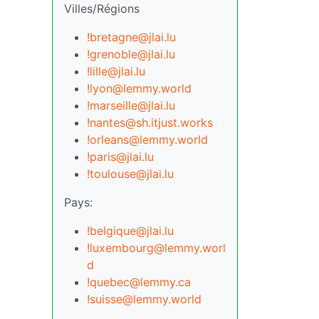
Villes/Régions
!bretagne@jlai.lu
!grenoble@jlai.lu
!lille@jlai.lu
!lyon@lemmy.world
!marseille@jlai.lu
!nantes@sh.itjust.works
!orleans@lemmy.world
!paris@jlai.lu
!toulouse@jlai.lu
Pays:
!belgique@jlai.lu
!luxembourg@lemmy.worl
d
!quebec@lemmy.ca
!suisse@lemmy.world