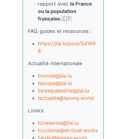
rapport avec
la France
ou la population
française
.🇨🇵
FAQ, guides et ressources :
https://jlai.lu/post/54169
8
Actualité internationale
!monde@jlai.lu
!europe@jlai.lu
!israelpalestine@jlai.lu
!actualite@lemmy.world
Loisirs:
!cineseries@jlai.lu
!cyclisme@sh.itjust.works
!jardin@lemmy.world