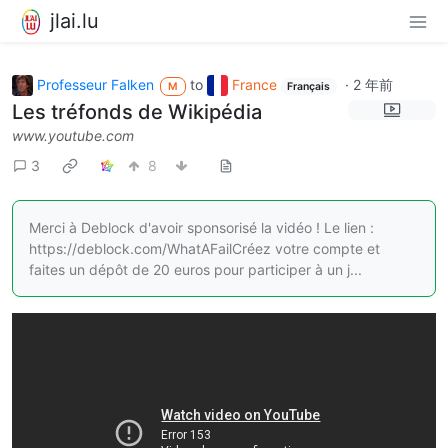
jlai.lu
Professeur Falken
to
France
·
2 年前
M
Français
Les tréfonds de Wikipédia
www.youtube.com
3
8
Merci à Deblock d'avoir sponsorisé la vidéo ! Le lien :
https://deblock.com/WhatAFailCréez votre compte et
faites un dépôt de 20 euros pour participer à un j...