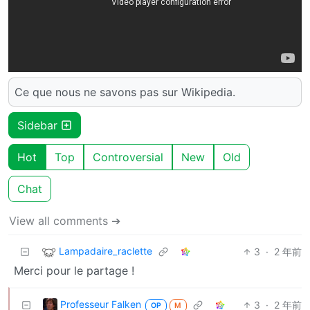
Ce que nous ne savons pas sur Wikipedia.
Sidebar
Hot
Top
Controversial
New
Old
Chat
View all comments ➔
Lampadaire_raclette
3
·
2 年前
Merci pour le partage !
Professeur Falken
3
·
2 年前
OP
M