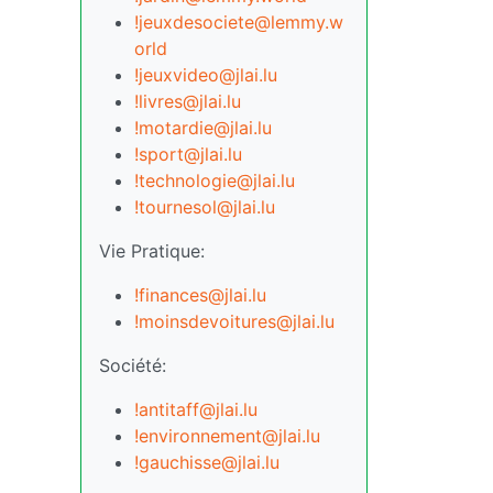
!jeuxdesociete@lemmy.w
orld
!jeuxvideo@jlai.lu
!livres@jlai.lu
!motardie@jlai.lu
!sport@jlai.lu
!technologie@jlai.lu
!tournesol@jlai.lu
Vie Pratique:
!finances@jlai.lu
!moinsdevoitures@jlai.lu
Société:
!antitaff@jlai.lu
!environnement@jlai.lu
!gauchisse@jlai.lu