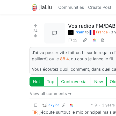
jlai.lu
Communities
Create Post
Vos radios FM/DAB
24
Irkam
to
France
·
3 
22
J’ai vu passer vite fait un fil sur le regai
gaillard] ou le
88.4
, du coup je lance le fil.
Vous écoutez quoi, comment, dans quel ca
Hot
Top
Controversial
New
Ol
View all comments ➔
exylos
9
·
3 years
FIP
, j’écoute surtout le mix principal mais 