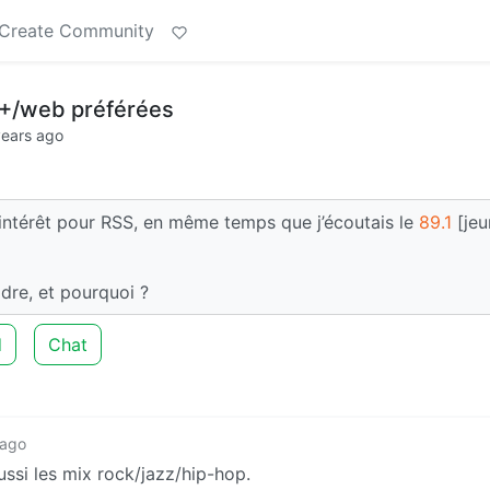
Create Community
+/web préférées
years ago
n d’intérêt pour RSS, en même temps que j’écoutais le
89.1
[jeu
dre, et pourquoi ?
d
Chat
 ago
aussi les mix rock/jazz/hip-hop.