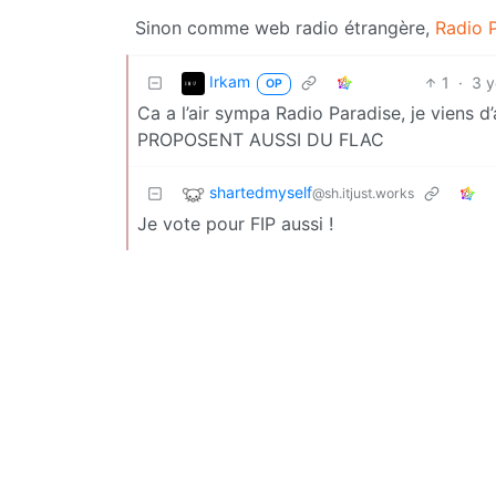
Sinon comme web radio étrangère,
Radio 
Irkam
1
·
3 y
OP
Ca a l’air sympa Radio Paradise, je viens d
PROPOSENT AUSSI DU FLAC
shartedmyself
@sh.itjust.works
Je vote pour FIP aussi !