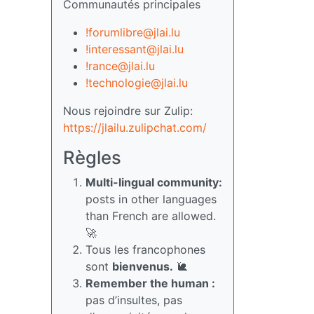
Communautés principales
!forumlibre@jlai.lu
!interessant@jlai.lu
!rance@jlai.lu
!technologie@jlai.lu
Nous rejoindre sur Zulip:
https://jlailu.zulipchat.com/
Règles
Multi-lingual community:
posts in other languages
than French are allowed.
🚀
Tous les francophones
sont
bienvenus.
🐌
Remember the human :
pas d’insultes, pas