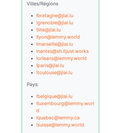
Villes/Régions
!bretagne@jlai.lu
!grenoble@jlai.lu
!lille@jlai.lu
!lyon@lemmy.world
!marseille@jlai.lu
!nantes@sh.itjust.works
!orleans@lemmy.world
!paris@jlai.lu
!toulouse@jlai.lu
Pays:
!belgique@jlai.lu
!luxembourg@lemmy.worl
d
!quebec@lemmy.ca
!suisse@lemmy.world