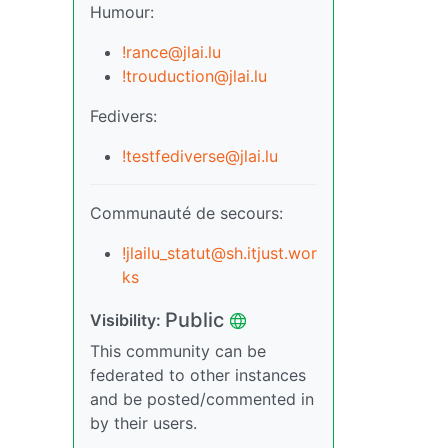
Humour:
!rance@jlai.lu
!trouduction@jlai.lu
Fedivers:
!testfediverse@jlai.lu
Communauté de secours:
!jlailu_statut@sh.itjust.wor
ks
Public
Visibility:
This community can be
federated to other instances
and be posted/commented in
by their users.