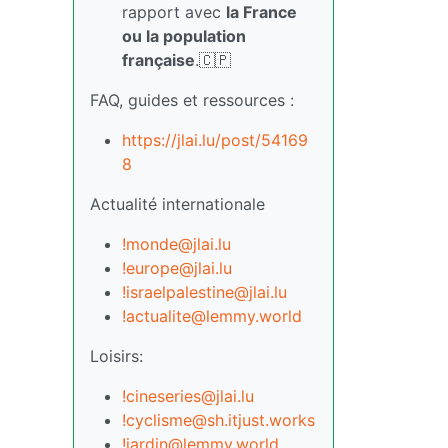
rapport avec
la France
ou la population
française
.🇨🇵
FAQ, guides et ressources :
https://jlai.lu/post/54169
8
Actualité internationale
!monde@jlai.lu
!europe@jlai.lu
!israelpalestine@jlai.lu
!actualite@lemmy.world
Loisirs:
!cineseries@jlai.lu
!cyclisme@sh.itjust.works
!jardin@lemmy.world