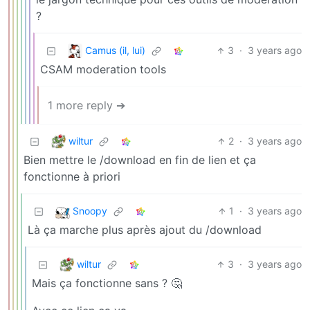
?
Camus (il, lui)
3
·
3 years ago
CSAM moderation tools
1 more reply ➔
wiltur
2
·
3 years ago
Bien mettre le /download en fin de lien et ça
fonctionne à priori
Snoopy
1
·
3 years ago
Là ça marche plus après ajout du /download
wiltur
3
·
3 years ago
Mais ça fonctionne sans ? 🤔