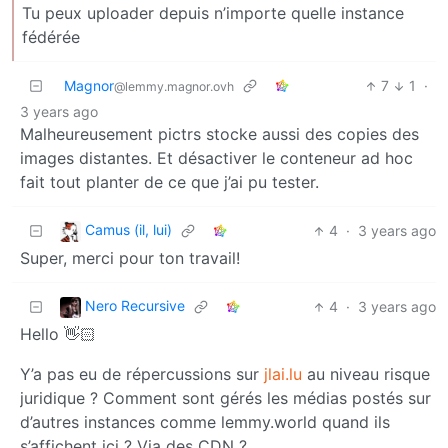
Tu peux uploader depuis n’importe quelle instance
fédérée
Magnor
7
1
·
@lemmy.magnor.ovh
3 years ago
Malheureusement pictrs stocke aussi des copies des
images distantes. Et désactiver le conteneur ad hoc
fait tout planter de ce que j’ai pu tester.
Camus (il, lui)
4
·
3 years ago
Super, merci pour ton travail!
Nero Recursive
4
·
3 years ago
Hello 👋🏻
Y’a pas eu de répercussions sur
jlai.lu
au niveau risque
juridique ? Comment sont gérés les médias postés sur
d’autres instances comme lemmy.world quand ils
s’affichent ici ? Via des CDN ?