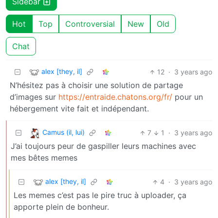
Sidebar
Hot
Top
Controversial
New
Old
Chat
alex [they, il]
12
·
3 years ago
N’hésitez pas à choisir une solution de partage
d’images sur
https://entraide.chatons.org/fr/
pour un
hébergement vite fait et indépendant.
Camus (il, lui)
7
1
·
3 years ago
J’ai toujours peur de gaspiller leurs machines avec
mes bêtes memes
alex [they, il]
4
·
3 years ago
Les memes c’est pas le pire truc à uploader, ça
apporte plein de bonheur.