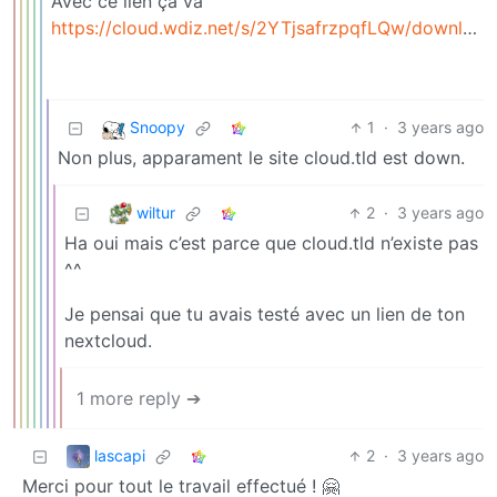
Avec ce lien ça va
https://cloud.wdiz.net/s/2YTjsafrzpqfLQw/download
Snoopy
1
·
3 years ago
Non plus, apparament le site cloud.tld est down.
wiltur
2
·
3 years ago
Ha oui mais c’est parce que cloud.tld n’existe pas
^^
Je pensai que tu avais testé avec un lien de ton
nextcloud.
1 more reply ➔
lascapi
2
·
3 years ago
Merci pour tout le travail effectué ! 🤗