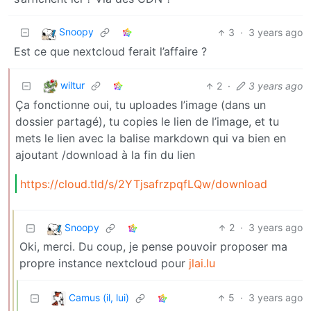
Snoopy
3
·
3 years ago
Est ce que nextcloud ferait l’affaire ?
wiltur
2
·
3 years ago
Ça fonctionne oui, tu uploades l’image (dans un
dossier partagé), tu copies le lien de l’image, et tu
mets le lien avec la balise markdown qui va bien en
ajoutant /download à la fin du lien
https://cloud.tld/s/2YTjsafrzpqfLQw/download
Snoopy
2
·
3 years ago
Oki, merci. Du coup, je pense pouvoir proposer ma
propre instance nextcloud pour
jlai.lu
Camus (il, lui)
5
·
3 years ago