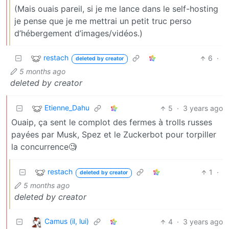
(Mais ouais pareil, si je me lance dans le self-hosting
je pense que je me mettrai un petit truc perso
d’hébergement d’images/vidéos.)
restach
6
·
deleted by creator
5 months ago
deleted by creator
Etienne_Dahu
5
·
3 years ago
Ouaip, ça sent le complot des fermes à trolls russes
payées par Musk, Spez et le Zuckerbot pour torpiller
la concurrence🧐
restach
1
·
deleted by creator
5 months ago
deleted by creator
Camus (il, lui)
4
·
3 years ago