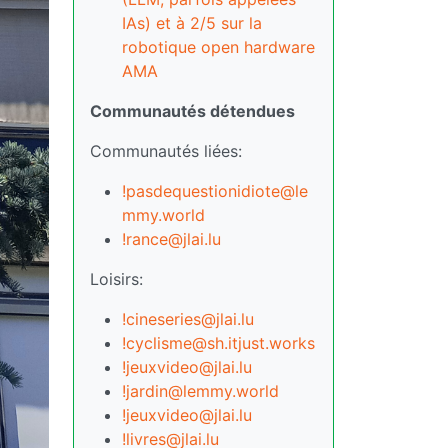
IAs) et à 2/5 sur la
robotique open hardware
AMA
Communautés détendues
Communautés liées:
!pasdequestionidiote@le
mmy.world
!rance@jlai.lu
Loisirs:
!cineseries@jlai.lu
!cyclisme@sh.itjust.works
!jeuxvideo@jlai.lu
!jardin@lemmy.world
!jeuxvideo@jlai.lu
!livres@jlai.lu