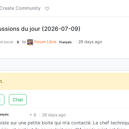
Create Community
cussions du jour (2026-07-09)
to
Forum Libre
·
29 days ago
d.social
B
Français
t.
d
Chat
6
·
29 days ago
ançais
iste sur une petite boite qui m’a contacté. Le chef techniq