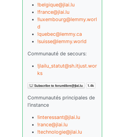
!belgique@jlai.lu
!france@jlai.lu
!luxembourg@lemmy.worl
d
!quebec@lemmy.ca
!suisse@lemmy.world
Communauté de secours:
!jlailu_statut@sh.itjust.wor
ks
Communautés principales de
l’instance
!interessant@jlai.lu
!rance@jlai.lu
!technologie@jlai.lu