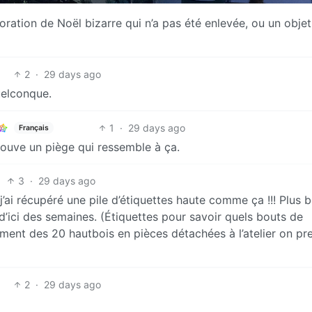
ation de Noël bizarre qui n’a pas été enlevée, ou un obje
2
·
29 days ago
uelconque.
1
·
29 days ago
Français
trouve un piège qui ressemble à ça.
3
·
29 days ago
j’ai récupéré une pile d’étiquettes haute comme ça !!! Plus 
d’ici des semaines. (Étiquettes pour savoir quels bouts de
lment des 20 hautbois en pièces détachées à l’atelier on pr
2
·
29 days ago