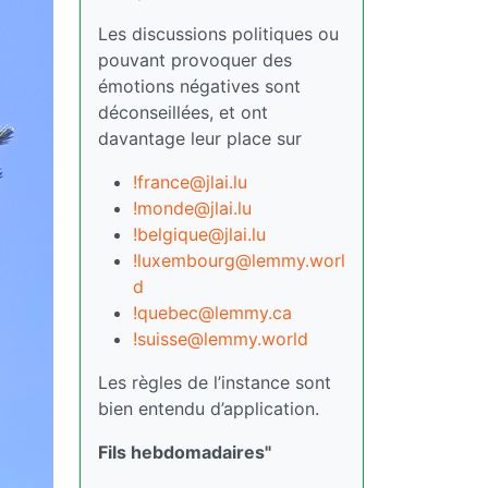
Les discussions politiques ou
pouvant provoquer des
émotions négatives sont
déconseillées, et ont
davantage leur place sur
!france@jlai.lu
!monde@jlai.lu
!belgique@jlai.lu
!luxembourg@lemmy.worl
d
!quebec@lemmy.ca
!suisse@lemmy.world
Les règles de l’instance sont
bien entendu d’application.
Fils hebdomadaires"