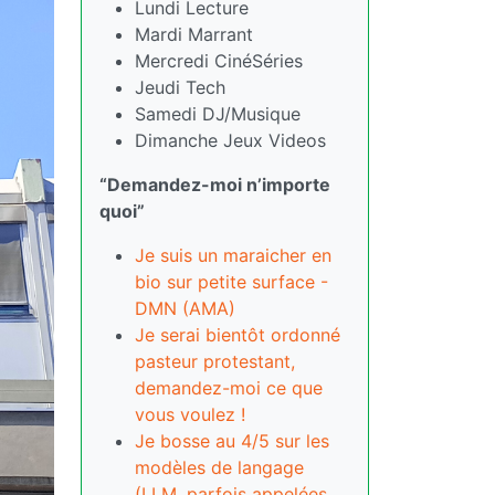
Lundi Lecture
Mardi Marrant
Mercredi CinéSéries
Jeudi Tech
Samedi DJ/Musique
Dimanche Jeux Videos
“Demandez-moi n’importe
quoi”
Je suis un maraicher en
bio sur petite surface -
DMN (AMA)
Je serai bientôt ordonné
pasteur protestant,
demandez-moi ce que
vous voulez !
Je bosse au 4/5 sur les
modèles de langage
(LLM, parfois appelées