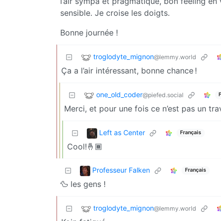
l’air sympa et pragmatique, bon feeling en vi
sensible. Je croise les doigts.
Bonne journée !
troglodyte_mignon
@lemmy.world
Ça a l’air intéressant, bonne chance !
one_old_coder
@piefed.social
Merci, et pour une fois ce n’est pas un tra
Left as Center
Français
Cool!🤞🏾
Professeur Falken
Français
🦆 les gens !
troglodyte_mignon
@lemmy.world