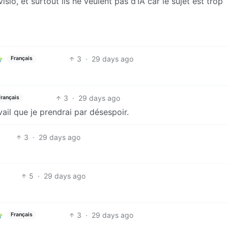
sio, et surtout ils ne veulent pas d’IA car le sujet est trop
3
·
29 days ago
Français
3
·
29 days ago
Français
vail que je prendrai par désespoir.
3
·
29 days ago
5
·
29 days ago
3
·
29 days ago
Français