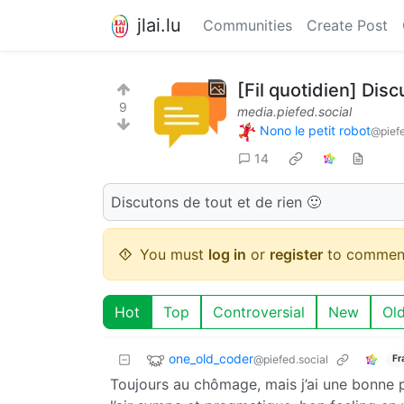
jlai.lu
Communities
Create Post
[Fil quotidien] Dis
9
media.piefed.social
Nono le petit robot
@piefe
14
Discutons de tout et de rien 🙂
You must
log in
or
register
to commen
Hot
Top
Controversial
New
Ol
one_old_coder
@piefed.social
Fr
Toujours au chômage, mais j’ai une bonne p