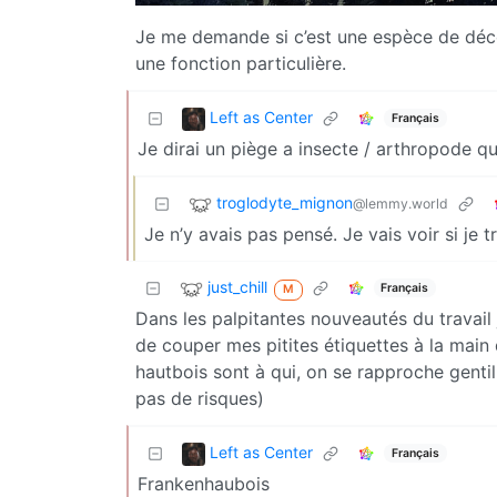
Je me demande si c’est une espèce de décor
une fonction particulière.
Left as Center
Français
Je dirai un piège a insecte / arthropode q
troglodyte_mignon
@lemmy.world
Je n’y avais pas pensé. Je vais voir si je 
just_chill
Français
M
Dans les palpitantes nouveautés du travail 
de couper mes pitites étiquettes à la main 
hautbois sont à qui, on se rapproche genti
pas de risques)
Left as Center
Français
Frankenhaubois