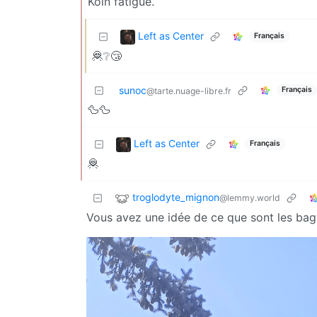
Koin fatigué.
Left as Center
Français
🦧❔😴
sunoc
Français
@tarte.nuage-libre.fr
🦆🦆
Left as Center
Français
🦧
troglodyte_mignon
@lemmy.world
Vous avez une idée de ce que sont les bagu