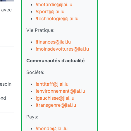
!motardie@jlai.lu
t avec
!sport@jlai.lu
!technologie@jlai.lu
Vie Pratique:
!finances@jlai.lu
!moinsdevoitures@jlai.lu
Communautés d’actualité
Société:
!antitaff@jlai.lu
besoin
!environnement@jlai.lu
!gauchisse@jlai.lu
end
!transgenre@jlai.lu
Pays:
!monde@jlai.lu