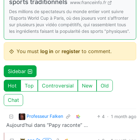
sports traditionnels
www.franceinfo.fr
Des millions de spectateurs du monde entier vont suivre
l'Esports World Cup à Paris, où des joueurs vont s'affronter
sur plusieurs jeux vidéo compétitifs, qui rassemblent tous
les ingrédients faisant la popularité des sports "physiques".
You must
log in
or
register
to comment.
Sidebar
Hot
Top
Controversial
New
Old
Chat
Professeur Falken
4
·
1 month ago
Aujourd’hui dans “Papy raconte” …