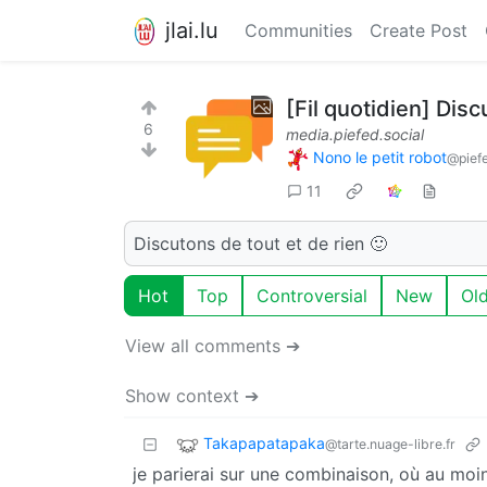
jlai.lu
Communities
Create Post
[Fil quotidien] Dis
6
media.piefed.social
Nono le petit robot
@piefe
11
Discutons de tout et de rien 🙂
Hot
Top
Controversial
New
Ol
View all comments ➔
Show context ➔
Takapapatapaka
@tarte.nuage-libre.fr
je parierai sur une combinaison, où au moi