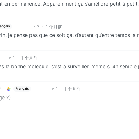
t en permanence. Apparemment ça s’améliore petit à petit
2
·
1 个月前
ançais
4h, je pense pas que ce soit ça, d’autant qu’entre temps la r
1
·
1 个月前
as la bonne molécule, c’est a surveiller, même si 4h semble
1
·
1 个月前
Français
ge x)