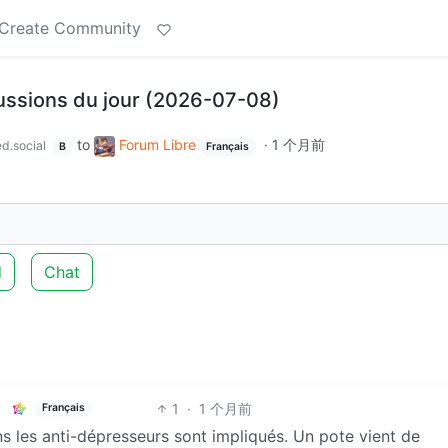
Create Community
cussions du jour (2026-07-08)
to
Forum Libre
·
1 个月前
d.social
B
Français
d
Chat
1
·
1 个月前
Français
ns les anti-dépresseurs sont impliqués. Un pote vient de