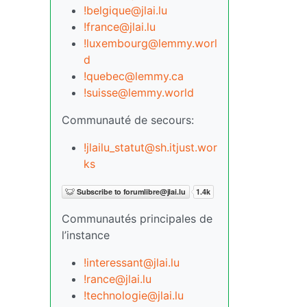
!belgique@jlai.lu
!france@jlai.lu
!luxembourg@lemmy.worl
d
!quebec@lemmy.ca
!suisse@lemmy.world
Communauté de secours:
!jlailu_statut@sh.itjust.wor
ks
Communautés principales de
l’instance
!interessant@jlai.lu
!rance@jlai.lu
!technologie@jlai.lu