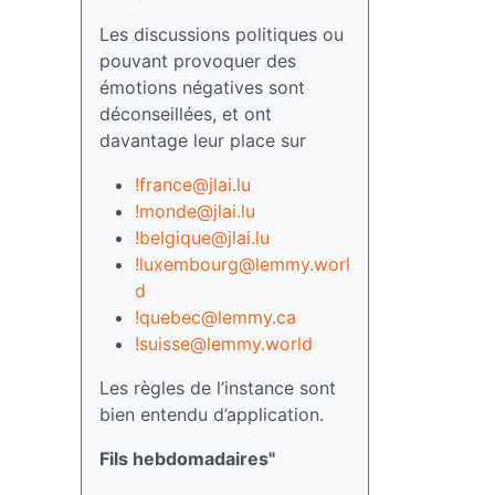
Les discussions politiques ou
pouvant provoquer des
émotions négatives sont
déconseillées, et ont
davantage leur place sur
!france@jlai.lu
!monde@jlai.lu
!belgique@jlai.lu
!luxembourg@lemmy.worl
d
!quebec@lemmy.ca
!suisse@lemmy.world
Les règles de l’instance sont
bien entendu d’application.
Fils hebdomadaires"