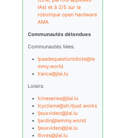
IAs) et à 2/5 sur la
robotique open hardware
AMA
Communautés détendues
Communautés liées:
!pasdequestionidiote@le
mmy.world
!rance@jlai.lu
Loisirs:
!cineseries@jlai.lu
!cyclisme@sh.itjust.works
!jeuxvideo@jlai.lu
!jardin@lemmy.world
!jeuxvideo@jlai.lu
!livres@jlai.lu