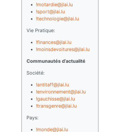
!motardie@jlai.lu
!sport@jlai.lu
!technologie@jlai.lu
Vie Pratique:
!finances@jlai.lu
!moinsdevoitures@jlai.lu
Communautés d’actualité
Société:
!antitaff@jlai.lu
!environnement@jlai.lu
!gauchisse@jlai.lu
!transgenre@jlai.lu
Pays:
!monde@jlai.lu