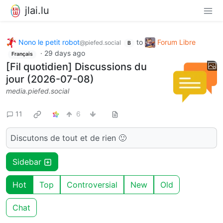
jlai.lu
Nono le petit robot
to
Forum Libre
@piefed.social
B
·
29 days ago
Français
[Fil quotidien] Discussions du
jour (2026-07-08)
media.piefed.social
11
6
Discutons de tout et de rien 🙂
Sidebar
Hot
Top
Controversial
New
Old
Chat