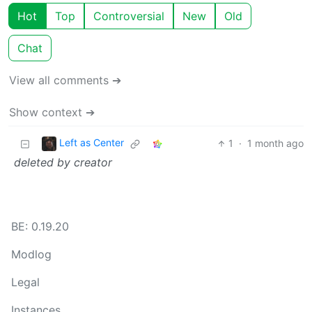
Hot
Top
Controversial
New
Old
Chat
View all comments ➔
Show context ➔
Left as Center
1
·
1 month ago
deleted by creator
BE: 0.19.20
Modlog
Legal
Instances