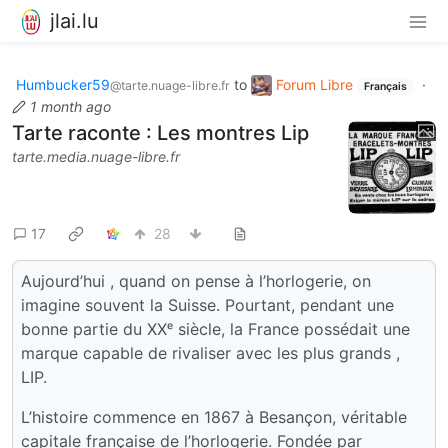
jlai.lu
Humbucker59
to
Forum Libre
·
@tarte.nuage-libre.fr
Français
1 month ago
Tarte raconte : Les montres Lip
tarte.media.nuage-libre.fr
17
28
Aujourd’hui , quand on pense à l’horlogerie, on
imagine souvent la Suisse. Pourtant, pendant une
bonne partie du XXᵉ siècle, la France possédait une
marque capable de rivaliser avec les plus grands ,
LIP.
L’histoire commence en 1867 à Besançon, véritable
capitale française de l’horlogerie. Fondée par