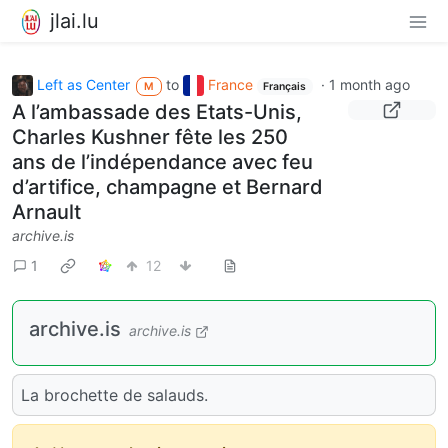
jlai.lu
Left as Center
to
France
·
1 month ago
M
Français
A l’ambassade des Etats-Unis,
Charles Kushner fête les 250
ans de l’indépendance avec feu
d’artifice, champagne et Bernard
Arnault
archive.is
1
12
archive.is
archive.is
La brochette de salauds.