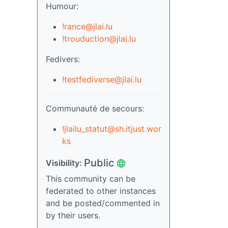
Humour:
!rance@jlai.lu
!trouduction@jlai.lu
Fedivers:
!testfediverse@jlai.lu
Communauté de secours:
!jlailu_statut@sh.itjust.wor
ks
Public
Visibility:
This community can be
federated to other instances
and be posted/commented in
by their users.