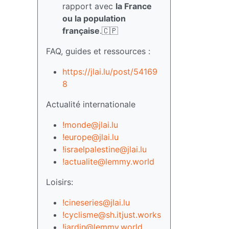
rapport avec
la France
ou la population
française
.🇨🇵
FAQ, guides et ressources :
https://jlai.lu/post/54169
8
Actualité internationale
!monde@jlai.lu
!europe@jlai.lu
!israelpalestine@jlai.lu
!actualite@lemmy.world
Loisirs:
!cineseries@jlai.lu
!cyclisme@sh.itjust.works
!jardin@lemmy.world