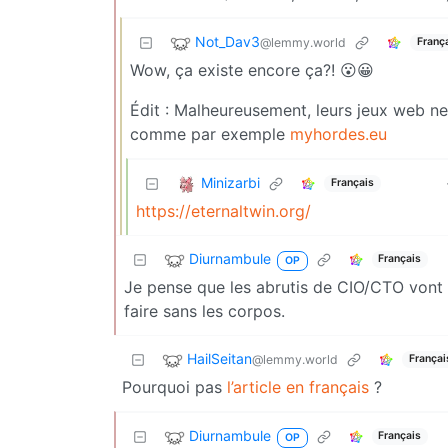
Not_Dav3
@lemmy.world
Franç
Wow, ça existe encore ça?! 😮😀
Édit : Malheureusement, leurs jeux web ne s
comme par exemple
myhordes.eu
Minizarbi
Français
https://eternaltwin.org/
Diurnambule
Français
OP
Je pense que les abrutis de CIO/CTO vont vir
faire sans les corpos.
HailSeitan
@lemmy.world
Françai
Pourquoi pas
l’article en français
?
Diurnambule
Français
OP