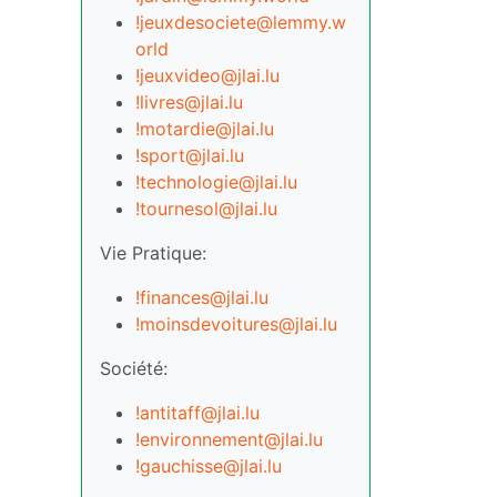
!jeuxdesociete@lemmy.w
orld
!jeuxvideo@jlai.lu
!livres@jlai.lu
!motardie@jlai.lu
!sport@jlai.lu
!technologie@jlai.lu
!tournesol@jlai.lu
Vie Pratique:
!finances@jlai.lu
!moinsdevoitures@jlai.lu
Société:
!antitaff@jlai.lu
!environnement@jlai.lu
!gauchisse@jlai.lu