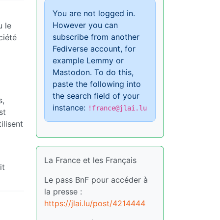
You are not logged in.
However you can
u le
subscribe from another
ciété
Fediverse account, for
example Lemmy or
Mastodon. To do this,
paste the following into
the search field of your
s,
instance:
!france@jlai.lu
st
ilisent
La France et les Français
it
Le pass BnF pour accéder à
la presse :
https://jlai.lu/post/4214444