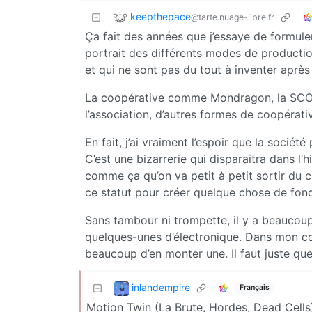
keepthepace
@tarte.nuage-libre.fr
Ça fait des années que j’essaye de formule
portrait des différents modes de production
et qui ne sont pas du tout à inventer après
La coopérative comme Mondragon, la SCOP q
l’association, d’autres formes de coopérati
En fait, j’ai vraiment l’espoir que la socié
C’est une bizarrerie qui disparaîtra dans l’h
comme ça qu’on va petit à petit sortir du 
ce statut pour créer quelque chose de fon
Sans tambour ni trompette, il y a beaucoup
quelques-unes d’électronique. Dans mon coi
beaucoup d’en monter une. Il faut juste qu
inlandempire
Français
Motion Twin (La Brute, Hordes, Dead Cells