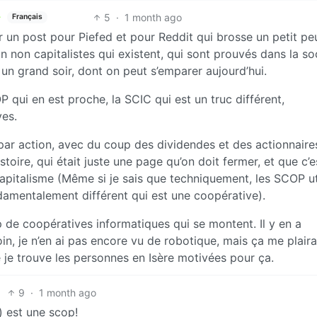
5
·
1 month ago
Français
r un post pour Piefed et pour Reddit qui brosse un petit pe
 non capitalistes qui existent, qui sont prouvés dans la so
 un grand soir, dont on peut s’emparer aujourd’hui.
ui en est proche, la SCIC qui est un truc différent,
ves.
té par action, avec du coup des dividendes et des actionnaire
istoire, qui était juste une page qu’on doit fermer, et que c’e
capitalisme (Même si je sais que techniquement, les SCOP ut
damentalement différent qui est une coopérative).
 de coopératives informatiques qui se montent. Il y en a
n, je n’en ai pas encore vu de robotique, mais ça me plaira
e je trouve les personnes en Isère motivées pour ça.
9
·
1 month ago
) est une scop!