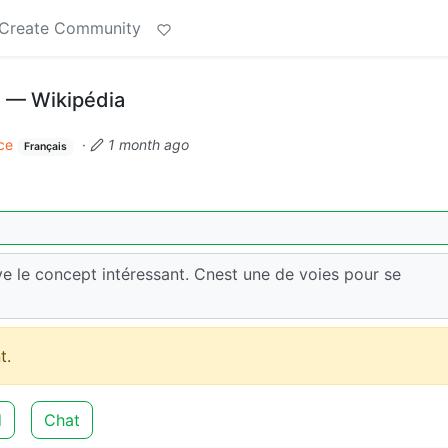
Create Community
 — Wikipédia
ce
·
1 month ago
Français
e le concept intéressant. Cnest une de voies pour se
t.
d
Chat