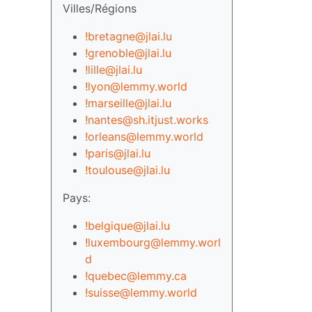
Villes/Régions
!bretagne@jlai.lu
!grenoble@jlai.lu
!lille@jlai.lu
!lyon@lemmy.world
!marseille@jlai.lu
!nantes@sh.itjust.works
!orleans@lemmy.world
!paris@jlai.lu
!toulouse@jlai.lu
Pays:
!belgique@jlai.lu
!luxembourg@lemmy.worl
d
!quebec@lemmy.ca
!suisse@lemmy.world