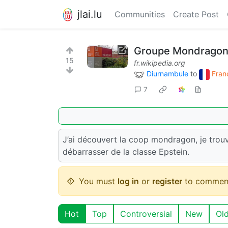
jlai.lu
Communities
Create Post
Groupe Mondragon
15
fr.wikipedia.org
Diurnambule
to
Fran
7
J’ai découvert la coop mondragon, je trouv
débarrasser de la classe Epstein.
You must
log in
or
register
to commen
Hot
Top
Controversial
New
Ol