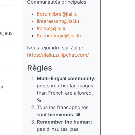
Communautés principales
!forumlibre@jlai.lu
!interessant@jlai.lu
!rance@jlai.lu
s jeux
!technologie@jlai.lu
Nous rejoindre sur Zulip:
https://jlailu.zulipchat.com/
Règles
Multi-lingual community:
posts in other languages
ir
than French are allowed.
🚀
Tous les francophones
sont
bienvenus.
🐌
Remember the human :
pas d’insultes, pas