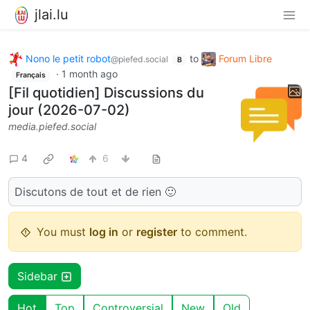
jlai.lu
Nono le petit robot
to
Forum Libre
@piefed.social
B
·
1 month ago
Français
[Fil quotidien] Discussions du
jour (2026-07-02)
media.piefed.social
4
6
Discutons de tout et de rien 🙂
You must
log in
or
register
to comment.
Sidebar
Hot
Top
Controversial
New
Old