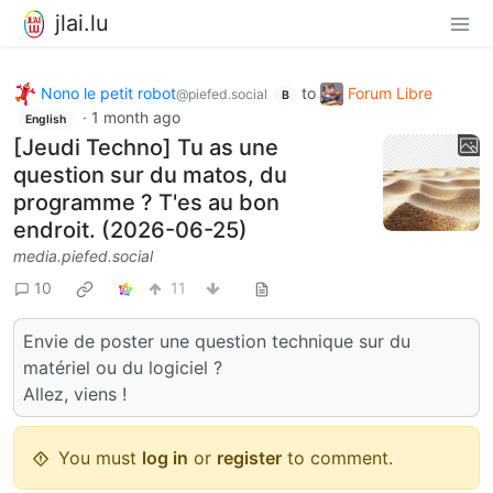
jlai.lu
Nono le petit robot
to
Forum Libre
@piefed.social
B
·
1 month ago
English
[Jeudi Techno] Tu as une
question sur du matos, du
programme ? T'es au bon
endroit. (2026-06-25)
media.piefed.social
10
11
Envie de poster une question technique sur du
matériel ou du logiciel ?
Allez, viens !
You must
log in
or
register
to comment.