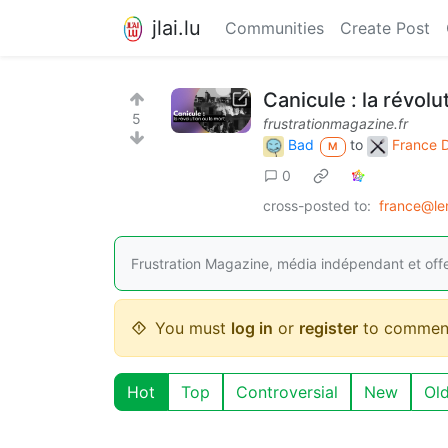
jlai.lu
Communities
Create Post
Canicule : la révolu
5
frustrationmagazine.fr
Bad
to
France 
M
0
cross-posted to:
france@le
Frustration Magazine, média indépendant et offen
You must
log in
or
register
to commen
Hot
Top
Controversial
New
Ol