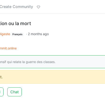
Create Community
tion ou la mort
Digeste
·
2 months ago
Français
mmit.online
sif qui relate la guerre des classes.
t.
d
Chat