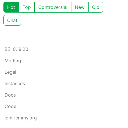
Hot
Top
Controversial
New
Old
Chat
BE: 0.19.20
Modlog
Legal
Instances
Docs
Code
join-lemmy.org