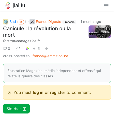
jlai.lu
Bad
to
France Digeste
·
1 month ago
M
Français
Canicule : la révolution ou la
mort
frustrationmagazine.fr
0
5
cross-posted to:
france@lemmit.online
Frustration Magazine, média indépendant et offensif qui
relate la guerre des classes.
You must
log in
or
register
to comment.
Sidebar