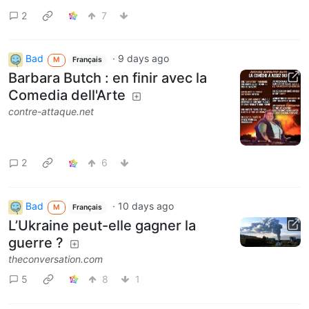
2
7
Bad
·
9 days ago
M
Français
Barbara Butch : en finir avec la
Comedia dell'Arte
contre-attaque.net
2
6
Bad
·
10 days ago
M
Français
L’Ukraine peut-elle gagner la
guerre ?
theconversation.com
5
8
1