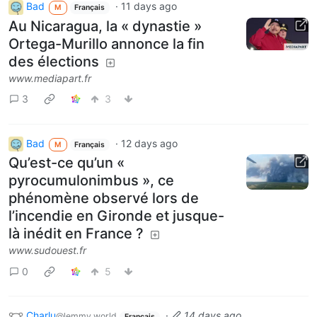
Bad
·
11 days ago
M
Français
Au Nicaragua, la « dynastie »
Ortega-Murillo annonce la fin
des élections
www.mediapart.fr
3
3
Bad
·
12 days ago
M
Français
Qu’est-ce qu’un «
pyrocumulonimbus », ce
phénomène observé lors de
l’incendie en Gironde et jusque-
là inédit en France ?
www.sudouest.fr
0
5
Charlu
·
14 days ago
@lemmy.world
Français