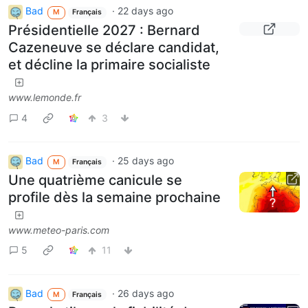
Bad
·
22 days ago
M
Français
Présidentielle 2027 : Bernard
Cazeneuve se déclare candidat,
et décline la primaire socialiste
www.lemonde.fr
4
3
Bad
·
25 days ago
M
Français
Une quatrième canicule se
profile dès la semaine prochaine
www.meteo-paris.com
5
11
Bad
·
26 days ago
M
Français