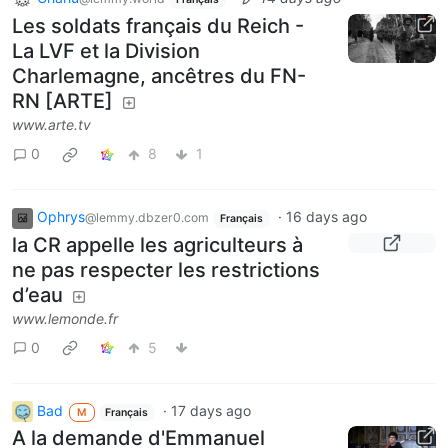
Les soldats français du Reich -
La LVF et la Division
Charlemagne, ancêtres du FN-
RN [ARTE]
www.arte.tv
0
8
1
Ophrys
·
16 days ago
@lemmy.dbzer0.com
Français
la CR appelle les agriculteurs à
ne pas respecter les restrictions
d’eau
www.lemonde.fr
0
5
Bad
·
17 days ago
M
Français
A la demande d'Emmanuel