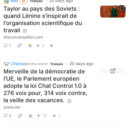
Bad
·
20 days ago
M
Français
Taylor au pays des Soviets :
quand Lénine s'inspirait de
l'organisation scientifique du
travail
theconversation.com
1
2
Charlu
·
20 days ago
@lemmy.world
Français
Merveille de la démocratie de
l'UE, le Parlement européen
adopte la loi Chat Control 1.0 à
276 voix pour, 314 voix contre,
la veille des vacances.
youtu.be
0
15
1