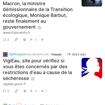
Macron, la ministre
démissionnaire de la Transition
écologique, Monique Barbut,
reste finalement au
gouvernement
www.franceinfo.fr
2
4
Ophrys
·
19 days ago
@lemmy.dbzer0.com
Français
VigiEau, site pour vérifiez si
vous êtes concernés par des
restrictions d'eau a cause de la
sécheresse
vigieau.gouv.fr
0
4
1