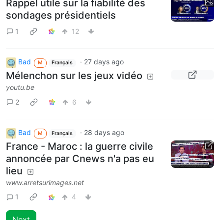
Rappel utile sur la fiabilité des
sondages présidentiels
1
12
Bad
·
27 days ago
M
Français
Mélenchon sur les jeux vidéo
youtu.be
2
6
Bad
·
28 days ago
M
Français
France - Maroc : la guerre civile
annoncée par Cnews n'a pas eu
lieu
www.arretsurimages.net
1
4
Next