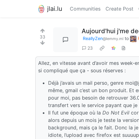
jlai.lu
Communities
Create Post
Aujourd'hui j'me de
33
ReallyZen
to
@lemmy.ml
23
Allez, en vitesse avant d’avoir mes week-e
si compliqué que ça - sous réserves :
Déjà j’avais un mail perso, genre moi@
même, gmail c’est un bon produit. Et en
pour moi, pas besoin de retrouver 36.0
transfert vers le service payant que je 
Il fut une époque où la
Do Not Evil
corp
alors depuis un mois je teste la versi
background, mais ça le fait. Donc la j
idiote, l’upload avec firefox est suuu