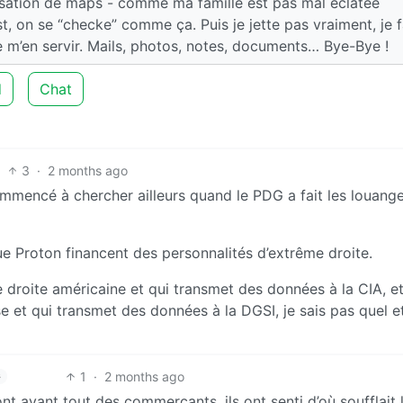
alisation de maps - comme ma famille est pas mal éclatée
 on se “checke” comme ça. Puis je jette pas vraiment, je f
de m’en servir. Mails, photos, notes, documents… Bye-Bye !
d
Chat
3
·
2 months ago
commencé à chercher ailleurs quand le PDG a fait les louang
que Proton financent des personnalités d’extrême droite.
 droite américaine et qui transmet des données à la CIA, e
se et qui transmet des données à la DGSI, je sais pas quel et
1
·
2 months ago
s
ont avant tout des commerçants, ils ont senti d’où soufflait 