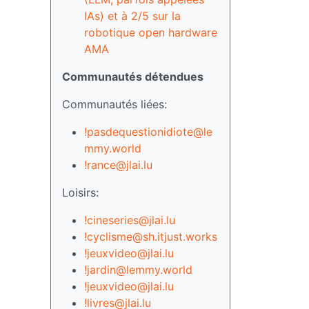
IAs) et à 2/5 sur la
robotique open hardware
AMA
Communautés détendues
Communautés liées:
!pasdequestionidiote@le
mmy.world
!rance@jlai.lu
Loisirs:
!cineseries@jlai.lu
!cyclisme@sh.itjust.works
!jeuxvideo@jlai.lu
!jardin@lemmy.world
!jeuxvideo@jlai.lu
!livres@jlai.lu