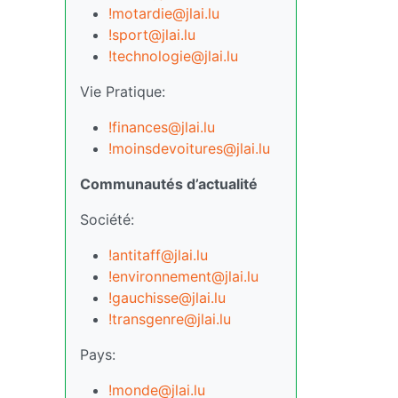
!motardie@jlai.lu
!sport@jlai.lu
!technologie@jlai.lu
Vie Pratique:
!finances@jlai.lu
!moinsdevoitures@jlai.lu
Communautés d’actualité
Société:
!antitaff@jlai.lu
!environnement@jlai.lu
!gauchisse@jlai.lu
!transgenre@jlai.lu
Pays:
!monde@jlai.lu