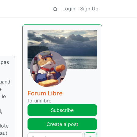
Login
Sign Up
 pas
quand
e
Forum Libre
 le
forumlibre
Subscribe
,
Create a post
Note
Faut