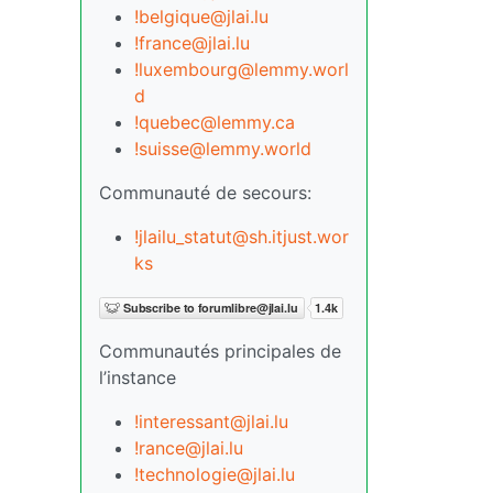
!belgique@jlai.lu
!france@jlai.lu
!luxembourg@lemmy.worl
d
!quebec@lemmy.ca
!suisse@lemmy.world
Communauté de secours:
!jlailu_statut@sh.itjust.wor
ks
Communautés principales de
l’instance
!interessant@jlai.lu
!rance@jlai.lu
!technologie@jlai.lu