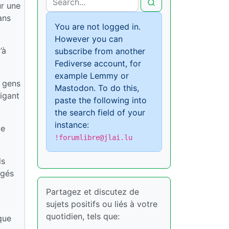
ur une
ans
You are not logged in.
However you can
’à
subscribe from another
Fediverse account, for
example Lemmy or
s gens
Mastodon. To do this,
rigant
paste the following into
the search field of your
instance:
te
!forumlibre@jlai.lu
ls
agés
Partagez et discutez de
sujets positifs ou liés à votre
quotidien, tels que:
que