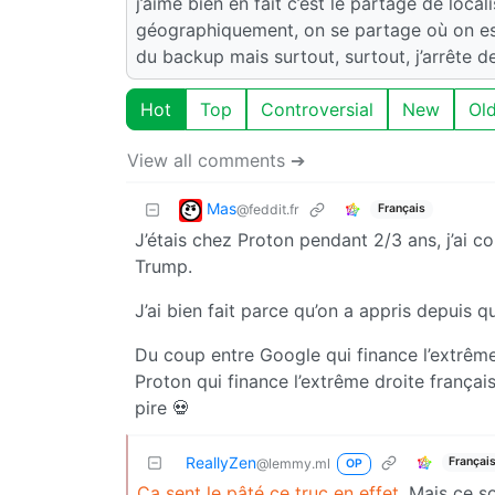
j’aime bien en fait c’est le partage de loc
géographiquement, on se partage où on est,
du backup mais surtout, surtout, j’arrête 
Hot
Top
Controversial
New
Ol
View all comments ➔
Mas
@feddit.fr
Français
J’étais chez Proton pendant 2/3 ans, j’ai 
Trump.
J’ai bien fait parce qu’on a appris depuis 
Du coup entre Google qui finance l’extrême
Proton qui finance l’extrême droite françai
pire 💀
ReallyZen
Françai
@lemmy.ml
OP
Ça sent le pâté ce truc en effet
. Mais ce s