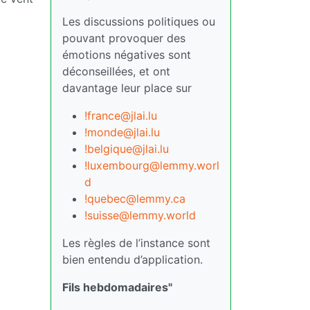
Les discussions politiques ou
pouvant provoquer des
émotions négatives sont
déconseillées, et ont
davantage leur place sur
!france@jlai.lu
!monde@jlai.lu
!belgique@jlai.lu
!luxembourg@lemmy.worl
d
!quebec@lemmy.ca
!suisse@lemmy.world
Les règles de l’instance sont
bien entendu d’application.
Fils hebdomadaires"