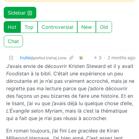
Sidebar
Hot
Top
Controversial
New
Old
Chat
truite
3
·
2 months ago
@piefed.blahaj.zone
J’avais envie de découvrir Kristen Steward et il y avait
Foodistan
à la bibli. C’était une expérience un peu
déroutante et je n’ai pas vraiment accroché, mais je ne
regrette pas ma lecture parce que j’adore découvrir
des façons un peu bizarres de faire une histoire. Et en
le lisant, j’ai vu que j’avais déjà lu quelque chose d’elle,
L’Évangile selon Myriam
, mais là c’est la thématique
qui a fait que je n’ai pas réussi à accrocher.
En roman toujours, j’ai fini
Les graciées
de Kiran
Millwood Hargave. J’ai bien aimé. C’est assez lent,