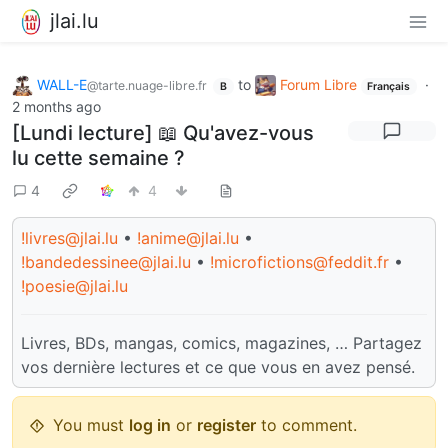
jlai.lu
WALL-E
to
Forum Libre
·
@tarte.nuage-libre.fr
B
Français
2 months ago
[Lundi lecture] 📖 Qu'avez-vous
lu cette semaine ?
4
4
!livres@jlai.lu
•
!anime@jlai.lu
•
!bandedessinee@jlai.lu
•
!microfictions@feddit.fr
•
!poesie@jlai.lu
Livres, BDs, mangas, comics, magazines, … Partagez
vos dernière lectures et ce que vous en avez pensé.
You must
log in
or
register
to comment.