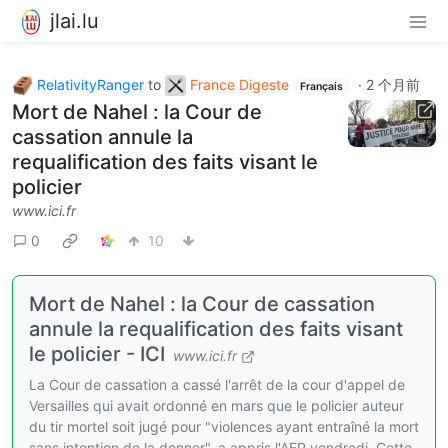
jlai.lu
RelativityRanger
to
France Digeste
·
2 个月前
Français
Mort de Nahel : la Cour de
cassation annule la
requalification des faits visant le
policier
www.ici.fr
0
10
Mort de Nahel : la Cour de cassation
annule la requalification des faits visant
le policier - ICI
www.ici.fr
La Cour de cassation a cassé l'arrêt de la cour d'appel de
Versailles qui avait ordonné en mars que le policier auteur
du tir mortel soit jugé pour "violences ayant entraîné la mort
sans intention de la donner", a appris l'AFP vendredi. Cette