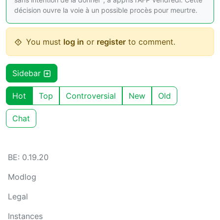
décision ouvre la voie à un possible procès pour meurtre.
You must
log in
or
register
to comment.
Sidebar
Hot
Top
Controversial
New
Old
Chat
BE: 0.19.20
Modlog
Legal
Instances