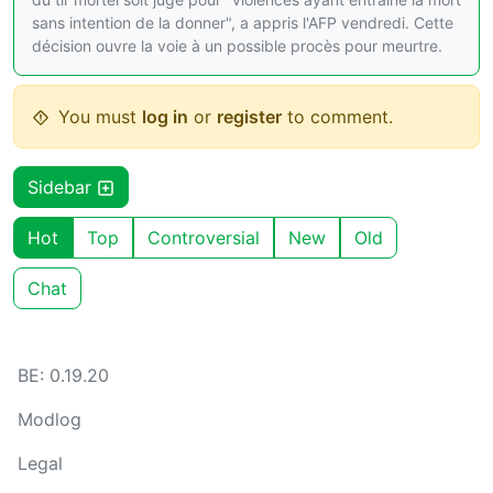
sans intention de la donner", a appris l'AFP vendredi. Cette
décision ouvre la voie à un possible procès pour meurtre.
You must
log in
or
register
to comment.
Sidebar
Hot
Top
Controversial
New
Old
Chat
BE: 0.19.20
Modlog
Legal