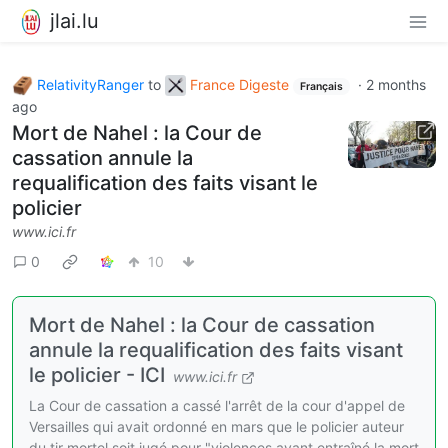
jlai.lu
RelativityRanger
to
France Digeste
·
2 months
Français
ago
Mort de Nahel : la Cour de
cassation annule la
requalification des faits visant le
policier
www.ici.fr
0
10
Mort de Nahel : la Cour de cassation
annule la requalification des faits visant
le policier - ICI
www.ici.fr
La Cour de cassation a cassé l'arrêt de la cour d'appel de
Versailles qui avait ordonné en mars que le policier auteur
du tir mortel soit jugé pour "violences ayant entraîné la mort