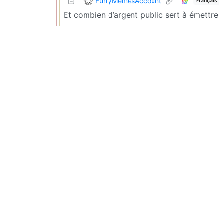
FurryMemesAccount
Français
Et combien d’argent public sert à émett