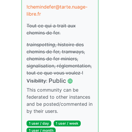
!chemindefer@tarte.nuage-
libre.fr
Tout ce qui a trait aux
chemins de fer.
trainspotting
, histoire des
chemins de fer, tramways,
chemins de fer miniers,
signalisation, réglementation,
tout ce que vous voulez !
Public
Visibility:
This community can be
federated to other instances
and be posted/commented in
by their users.
1 user / day
1 user / week
1 user / month