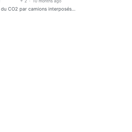
2
·
10 months ago
re du CO2 par camions interposés…