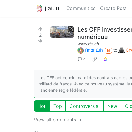
jlai.lu
Communities
Create Post
Les CFF investiss
2
numérique
www.rts.ch
Որբունի
to
Che
M
4
Les CFF ont conclu mardi des contrats cadres 
milliard de francs. Avec ce nouveau système, le ré
l'ancienne régie fédérale.
Hot
Top
Controversial
New
Ol
View all comments ➔