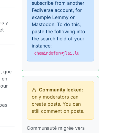
subscribe from another
Fediverse account, for
example Lemmy or
ns y
Mastodon. To do this,
et
paste the following into
the search field of your
instance:
!chemindefer@jlai.lu
r, que
t en
pour
Community locked:
only moderators can
create posts. You can
 pas
still comment on posts.
Communauté migrée vers