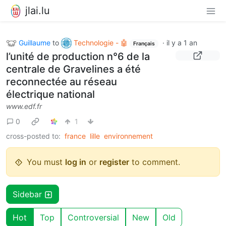
jlai.lu
Guillaume
to
Technologie - 🤖
·
il y a 1 an
Français
l’unité de production n°6 de la
centrale de Gravelines a été
reconnectée au réseau
électrique national
www.edf.fr
0
1
cross-posted to:
france
lille
environnement
You must
log in
or
register
to comment.
Sidebar
Hot
Top
Controversial
New
Old