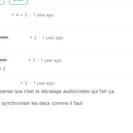
4
3
·
1 year ago
2
·
1 year ago
ançais
2
·
1 year ago
nçais
 :)
3
·
1 year ago
pense que c’est le décalage audio/video qui fait ça.
r synchroniser les deux comme il faut