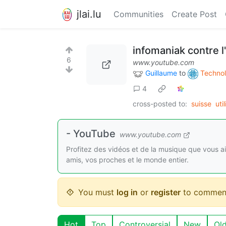
jlai.lu
Communities
Create Post
infomaniak contre l
6
www.youtube.com
Guillaume
to
Technol
4
cross-posted to:
suisse
uti
- YouTube
www.youtube.com
Profitez des vidéos et de la musique que vous a
amis, vos proches et le monde entier.
You must
log in
or
register
to commen
Hot
Top
Controversial
New
Ol