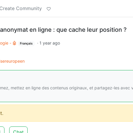
Create Community
'anonymat en ligne : que cache leur position ?
ogie - 🤖
·
1 year ago
Français
lisereuropeen
imez, mettez en ligne des contenus originaux, et partagez-les avec 
t.
d
Chat