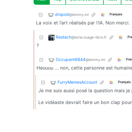
drspod
@lemmy.ml
Français
La voix et l’art réalisés par l’IA. Non merci.
Restach
@tarte.nuage-libre.fr
Fr
?
Occupant6844
@lemmy.ml
Fra
Heuuuu … non, cette personne est humaine
FurryMemesAccount
Français
Je me suis aussi posé la question mais je 
Le vidéaste devrait faire un bon clap pou