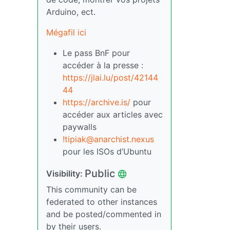
Arduino, ect.
Mégafil ici
Le pass BnF pour
accéder à la presse :
https://jlai.lu/post/42144
44
https://archive.is/
pour
accéder aux articles avec
paywalls
!tipiak@anarchist.nexus
pour les ISOs d’Ubuntu
Public
Visibility:
This community can be
federated to other instances
and be posted/commented in
by their users.