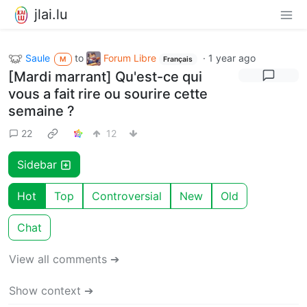
jlai.lu
Saule
to
Forum Libre
·
1 year ago
M
Français
[Mardi marrant] Qu'est-ce qui
vous a fait rire ou sourire cette
semaine ?
22
12
Sidebar
Hot
Top
Controversial
New
Old
Chat
View all comments ➔
Show context ➔