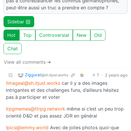
pas à contrebalancer les commus germanophones,
peut-être aussi un truc a prendre en compte ?
Sidebar
Hot
Top
Controversial
New
Old
Chat
View all comments ➔
Ziggurat
7
·
2 years ago
@sh.itjust.works
!imageai@sh.itjust.works
car il y a des images
intrigantes et des challenges funs, d’ailleurs hésitez
pas à participer et voter
!rpgmemes@ttrpg.network
même si c’est un peu trop
orienté D&D et pas assez JDR en général
!pics@lemmy.world
Avec de jolies photos quoi-que