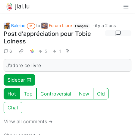
jlai.lu
Baleine
to
Forum Libre
·
il y a 2 ans
M
Français
Post d'appréciation pour Tobie
Lolness
6
5
1
J’adore ce livre
Sidebar
Hot
Top
Controversial
New
Old
Chat
View all comments ➔