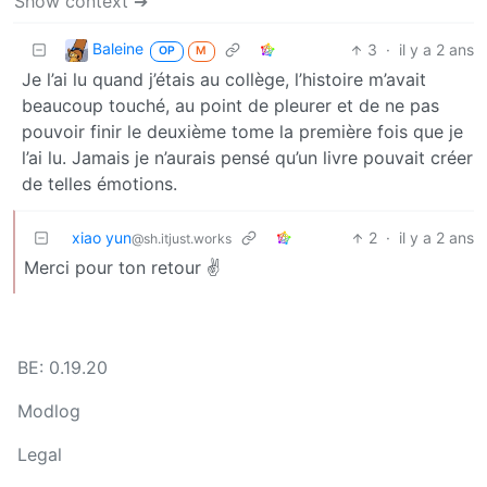
Show context ➔
Baleine
3
·
il y a 2 ans
OP
M
Je l’ai lu quand j’étais au collège, l’histoire m’avait
beaucoup touché, au point de pleurer et de ne pas
pouvoir finir le deuxième tome la première fois que je
l’ai lu. Jamais je n’aurais pensé qu’un livre pouvait créer
de telles émotions.
xiao yun
2
·
il y a 2 ans
@sh.itjust.works
Merci pour ton retour ✌
BE: 0.19.20
Modlog
Legal