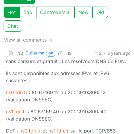
Hot
Top
Controversial
New
Old
Chat
View all comments ➔
Guillaume
2
·
2 years ago
OP
sans censure et gratuit : Les resolveurs DNS de FDN.
Ils sont disponibles aux adresses IPv4 et IPv6
suivantes :
ns0.fdn.fr
: 80.67.169.12 ou 2001:910:800::12
(validation DNSSEC)
ns1.fdn.fr
: 80.67.169.40 ou 2001:910:800::40
(validation DNSSEC)
DoT :
ns0.fdn.fr
et
ns1.fdn.fr
sur le port TCP/853