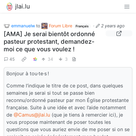
jlai.lu
emmanuelw
to
Forum Libre
·
2 years ago
Français
[AMA] Je serai bientôt ordonné
pasteur protestant, demandez-
moi ce que vous voulez !
45
34
3
Bonjour à tou·te·s !
Comme l’indique le titre de ce post, dans quelques
semaines je serai si tout se passe bien
reconnu/ordonné pasteur par mon Église protestante
française. Suite à une idée et avec l’aide notamment
de
@Camus@jlai.lu
(que je tiens à remercier ici), je
vous propose maintenant de poser toutes les
questions que vous auriez envie de me poser si on se