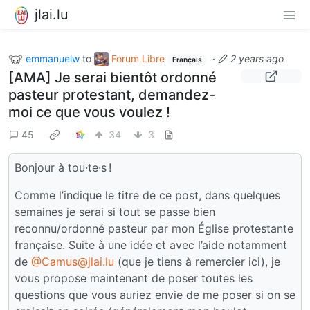
jlai.lu
emmanuelw
to
Forum Libre
·
2 years ago
Français
[AMA] Je serai bientôt ordonné
pasteur protestant, demandez-
moi ce que vous voulez !
45
34
3
Bonjour à tou·te·s !
Comme l’indique le titre de ce post, dans quelques
semaines je serai si tout se passe bien
reconnu/ordonné pasteur par mon Église protestante
française. Suite à une idée et avec l’aide notamment
de
@Camus@jlai.lu
(que je tiens à remercier ici), je
vous propose maintenant de poser toutes les
questions que vous auriez envie de me poser si on se