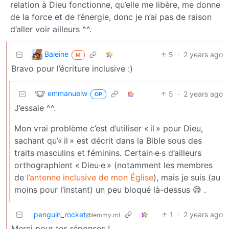
relation à Dieu fonctionne, qu’elle me libère, me donne
de la force et de l’énergie, donc je n’ai pas de raison
d’aller voir ailleurs ^^.
Baleine
5
·
2 years ago
M
Bravo pour l’écriture inclusive :)
emmanuelw
5
·
2 years ago
OP
J’essaie ^^.
Mon vrai problème c’est d’utiliser « il » pour Dieu,
sachant qu’« il » est décrit dans la Bible sous des
traits masculins et féminins. Certain·e·s d’ailleurs
orthographient « Dieu·e » (notamment les membres
de
l’antenne inclusive de mon Église
), mais je suis (au
moins pour l’instant) un peu bloqué là-dessus 😅 .
penguin_rocket
1
·
2 years ago
@lemmy.ml
Merci pour tes réponses !