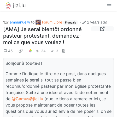
jlai.lu
emmanuelw
to
Forum Libre
·
2 years ago
Français
[AMA] Je serai bientôt ordonné
pasteur protestant, demandez-
moi ce que vous voulez !
45
34
3
Bonjour à tou·te·s !
Comme l’indique le titre de ce post, dans quelques
semaines je serai si tout se passe bien
reconnu/ordonné pasteur par mon Église protestante
française. Suite à une idée et avec l’aide notamment
de
@Camus@jlai.lu
(que je tiens à remercier ici), je
vous propose maintenant de poser toutes les
questions que vous auriez envie de me poser si on se