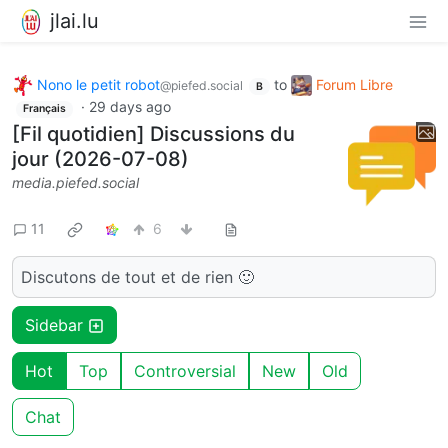
jlai.lu
Nono le petit robot
to
Forum Libre
@piefed.social
B
·
29 days ago
Français
[Fil quotidien] Discussions du
jour (2026-07-08)
media.piefed.social
11
6
Discutons de tout et de rien 🙂
Sidebar
Hot
Top
Controversial
New
Old
Chat