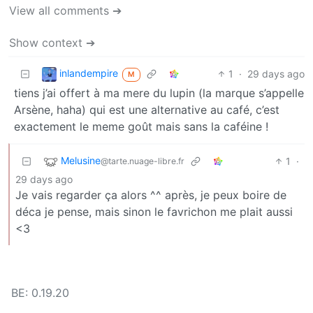
View all comments ➔
Show context ➔
inlandempire
1
·
29 days ago
M
tiens j’ai offert à ma mere du lupin (la marque s’appelle
Arsène, haha) qui est une alternative au café, c’est
exactement le meme goût mais sans la caféine !
Melusine
1
·
@tarte.nuage-libre.fr
29 days ago
Je vais regarder ça alors ^^ après, je peux boire de
déca je pense, mais sinon le favrichon me plait aussi
<3
BE: 0.19.20