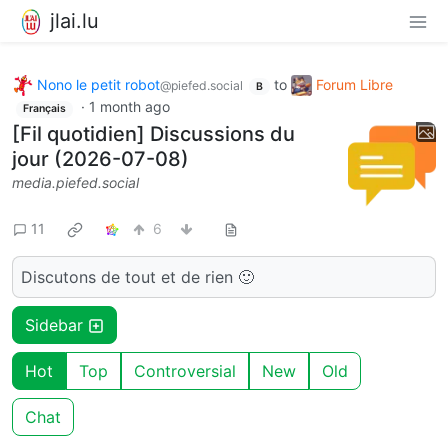
jlai.lu
Nono le petit robot
to
Forum Libre
@piefed.social
B
·
1 month ago
Français
[Fil quotidien] Discussions du
jour (2026-07-08)
media.piefed.social
11
6
Discutons de tout et de rien 🙂
Sidebar
Hot
Top
Controversial
New
Old
Chat