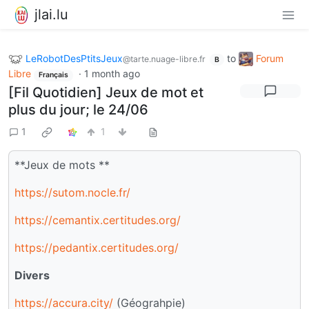
jlai.lu
LeRobotDesPtitsJeux
to
Forum
@tarte.nuage-libre.fr
B
Libre
·
1 month ago
Français
[Fil Quotidien] Jeux de mot et
plus du jour; le 24/06
1
1
**Jeux de mots **
https://sutom.nocle.fr/
https://cemantix.certitudes.org/
https://pedantix.certitudes.org/
Divers
https://accura.city/
(Géograhpie)