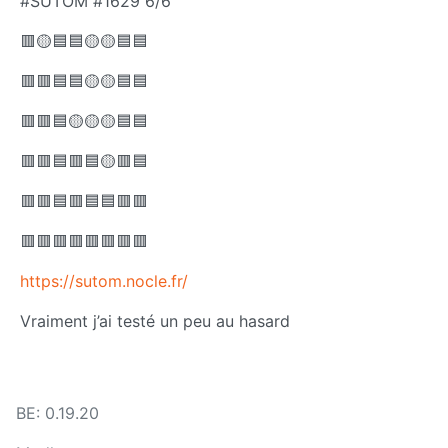
#SUTOM #1629 6/6
🟥🟡🟦🟦🟡🟡🟦🟦
🟥🟥🟦🟦🟡🟡🟦🟦
🟥🟥🟦🟡🟡🟡🟦🟦
🟥🟥🟦🟥🟦🟡🟥🟦
🟥🟥🟦🟥🟦🟦🟥🟥
🟥🟥🟥🟥🟥🟥🟥🟥
https://sutom.nocle.fr/
Vraiment j’ai testé un peu au hasard
BE: 0.19.20