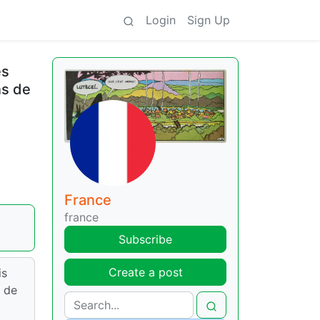
Login
Sign Up
es
ns de
France
france
Subscribe
Create a post
is
n de