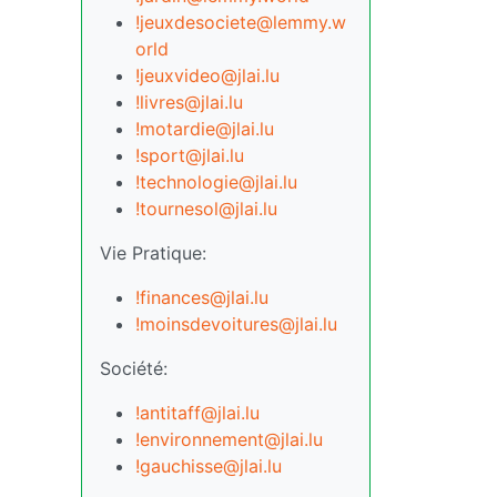
!jeuxdesociete@lemmy.w
orld
!jeuxvideo@jlai.lu
!livres@jlai.lu
!motardie@jlai.lu
!sport@jlai.lu
!technologie@jlai.lu
!tournesol@jlai.lu
Vie Pratique:
!finances@jlai.lu
!moinsdevoitures@jlai.lu
Société:
!antitaff@jlai.lu
!environnement@jlai.lu
!gauchisse@jlai.lu