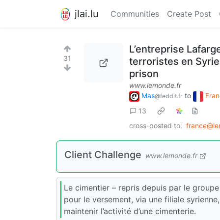
jlai.lu
Communities
Create Post
L’entreprise Lafar
31
terroristes en Syri
prison
www.lemonde.fr
Mas
to
Fran
@feddit.fr
13
cross-posted to:
france@le
Client Challenge
www.lemonde.fr
Le cimentier – repris depuis par le groupe
pour le versement, via une filiale syrienne
maintenir l’activité d’une cimenterie.