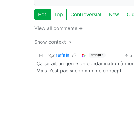
Hot
Top
Controversial
New
Ol
View all comments ➔
Show context ➔
farfalla
5
Français
Ça serait un genre de condamnation à mort 
Mais c’est pas si con comme concept