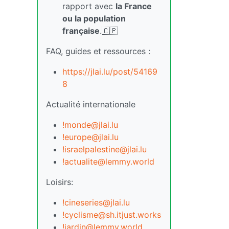
rapport avec
la France
ou la population
française
.🇨🇵
FAQ, guides et ressources :
https://jlai.lu/post/54169
8
Actualité internationale
!monde@jlai.lu
!europe@jlai.lu
!israelpalestine@jlai.lu
!actualite@lemmy.world
Loisirs:
!cineseries@jlai.lu
!cyclisme@sh.itjust.works
!jardin@lemmy.world