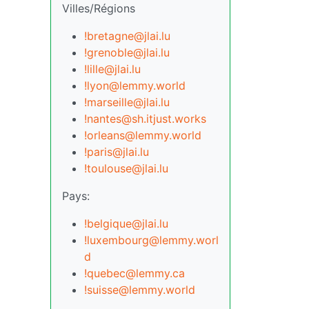
Villes/Régions
!bretagne@jlai.lu
!grenoble@jlai.lu
!lille@jlai.lu
!lyon@lemmy.world
!marseille@jlai.lu
!nantes@sh.itjust.works
!orleans@lemmy.world
!paris@jlai.lu
!toulouse@jlai.lu
Pays:
!belgique@jlai.lu
!luxembourg@lemmy.worl
d
!quebec@lemmy.ca
!suisse@lemmy.world