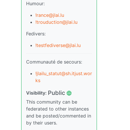
Humour:
!rance@jlai.lu
!trouduction@jlai.lu
Fedivers:
!testfediverse@jlai.lu
Communauté de secours:
!jlailu_statut@sh.itjust.wor
ks
Public
Visibility:
This community can be
federated to other instances
and be posted/commented in
by their users.