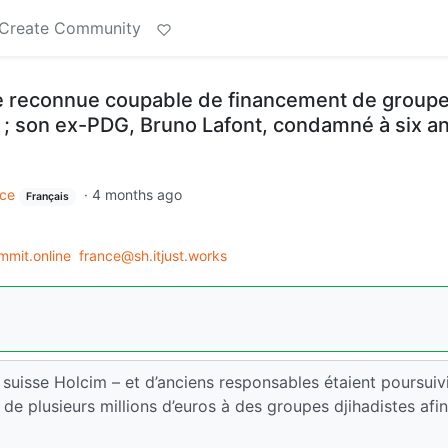
Create Community
ge reconnue coupable de financement de group
e ; son ex-PDG, Bruno Lafont, condamné à six a
ce
·
4 months ago
Français
mmit.online
france@sh.itjust.works
 suisse Holcim – et d’anciens responsables étaient poursuiv
, de plusieurs millions d’euros à des groupes djihadistes afi