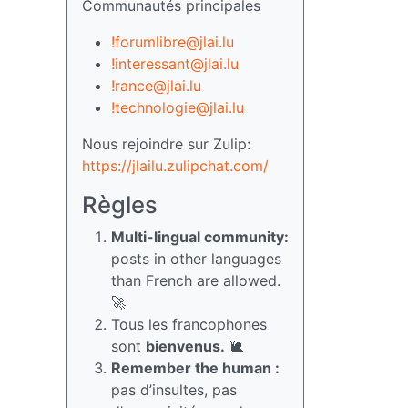
Communautés principales
!forumlibre@jlai.lu
!interessant@jlai.lu
!rance@jlai.lu
!technologie@jlai.lu
Nous rejoindre sur Zulip:
https://jlailu.zulipchat.com/
Règles
Multi-lingual community:
posts in other languages
than French are allowed.
🚀
Tous les francophones
sont
bienvenus.
🐌
Remember the human :
pas d’insultes, pas