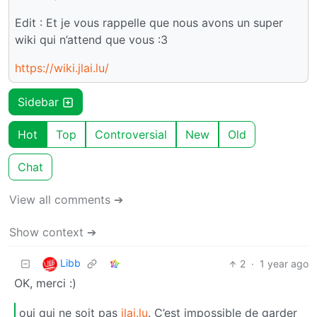
Edit : Et je vous rappelle que nous avons un super
wiki qui n’attend que vous :3
https://wiki.jlai.lu/
Sidebar
Hot
Top
Controversial
New
Old
Chat
View all comments ➔
Show context ➔
Libb
2
·
1 year ago
OK, merci :)
oui qui ne soit pas
jlai.lu
. C’est impossible de garder