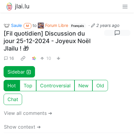
jlai.lu
Saule
to
Forum Libre
·
2 years ago
M
Français
[Fil quotidien] Discussion du
jour 25-12-2024 - Joyeux Noël
Jlailu ! 🎁
16
10
Sidebar
Hot
Top
Controversial
New
Old
Chat
View all comments ➔
Show context ➔