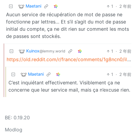
Maetani
1
·
2 年前
Aucun service de récupération de mot de passe ne
fonctionne par lettres… Et s’il s’agit du mot de passe
initial du compte, ça ne dit rien sur comment les mots
de passes sont stockés.
Kuinox
1
·
2 年前
@lemmy.world
https://old.reddit.com/r/france/comments/1g8ncn0/il_a_free_il_a_pas_tout_compris/
Maetani
1
·
2 年前
C’est inquiétant effectivement. Visiblement ça ne
concerne que leur service mail, mais ça n’excuse rien.
BE: 0.19.20
Modlog