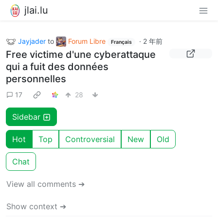
jlai.lu
Jayjader
to
Forum Libre
·
2 年前
Français
Free victime d'une cyberattaque
qui a fuit des données
personnelles
17
28
Sidebar
Hot
Top
Controversial
New
Old
Chat
View all comments ➔
Show context ➔