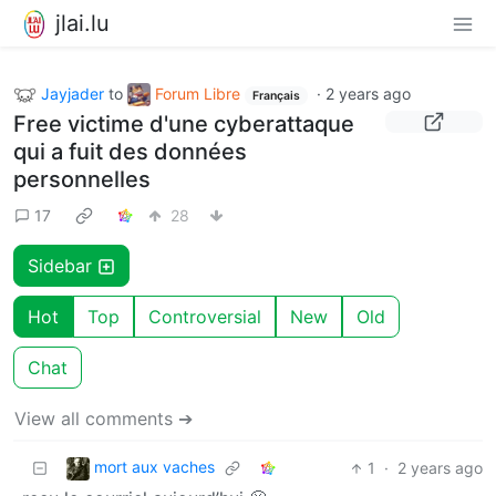
jlai.lu
Jayjader
to
Forum Libre
·
2 years ago
Français
Free victime d'une cyberattaque
qui a fuit des données
personnelles
17
28
Sidebar
Hot
Top
Controversial
New
Old
Chat
View all comments ➔
mort aux vaches
1
·
2 years ago