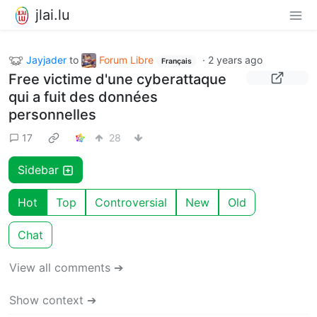
jlai.lu
Jayjader
to
Forum Libre
·
2 years ago
Français
Free victime d'une cyberattaque
qui a fuit des données
personnelles
17
28
Sidebar
Hot
Top
Controversial
New
Old
Chat
View all comments ➔
Show context ➔