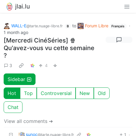
jlai.lu
WALL-E
to
Forum Libre
·
@tarte.nuage-libre.fr
B
Français
1 month ago
[Mercredi CinéSéries] 🍿
Qu'avez-vous vu cette semaine
?
3
4
Sidebar
Hot
Top
Controversial
New
Old
Chat
View all comments ➔
sunoc
1
·
@tarte.nuage-libre.fr