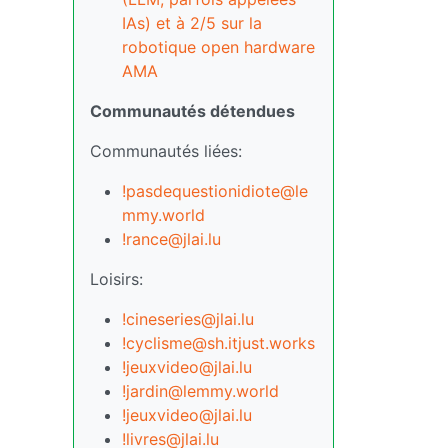
IAs) et à 2/5 sur la
robotique open hardware
AMA
Communautés détendues
Communautés liées:
!pasdequestionidiote@le
mmy.world
!rance@jlai.lu
Loisirs:
!cineseries@jlai.lu
!cyclisme@sh.itjust.works
!jeuxvideo@jlai.lu
!jardin@lemmy.world
!jeuxvideo@jlai.lu
!livres@jlai.lu