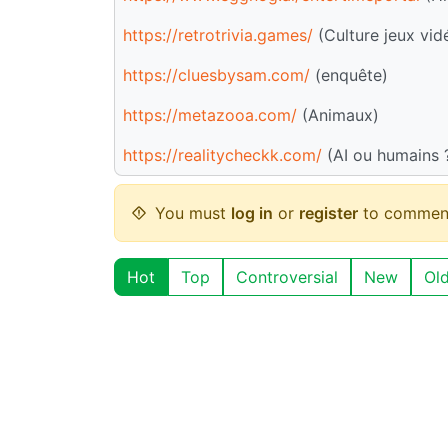
https://retrotrivia.games/
(Culture jeux vid
https://cluesbysam.com/
(enquête)
https://metazooa.com/
(Animaux)
https://realitycheckk.com/
(AI ou humains 
You must
log in
or
register
to commen
Hot
Top
Controversial
New
Ol