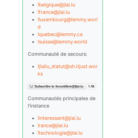
!belgique@jlai.lu
!france@jlai.lu
!luxembourg@lemmy.worl
d
!quebec@lemmy.ca
!suisse@lemmy.world
Communauté de secours:
!jlailu_statut@sh.itjust.wor
ks
Communautés principales de
l’instance
!interessant@jlai.lu
!rance@jlai.lu
!technologie@jlai.lu