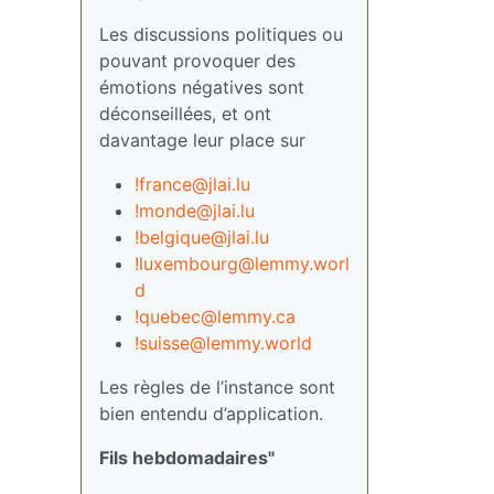
Les discussions politiques ou
pouvant provoquer des
émotions négatives sont
déconseillées, et ont
davantage leur place sur
!france@jlai.lu
!monde@jlai.lu
!belgique@jlai.lu
!luxembourg@lemmy.worl
d
!quebec@lemmy.ca
!suisse@lemmy.world
Les règles de l’instance sont
bien entendu d’application.
Fils hebdomadaires"