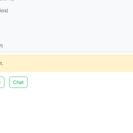
éos)
?)
t.
d
Chat