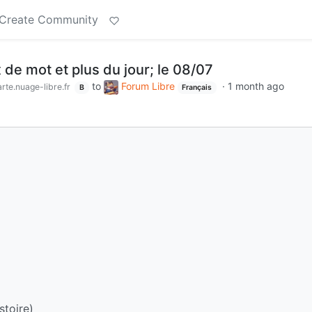
Create Community
x de mot et plus du jour; le 08/07
to
Forum Libre
·
1 month ago
rte.nuage-libre.fr
B
Français
stoire)