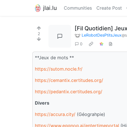
jlai.lu
Communities
Create Post
[Fil Quotidien] Jeu
2
LeRobotDesPtitsJeux
@ta
0
**Jeux de mots **
https://sutom.nocle.fr/
https://cemantix.certitudes.org/
https://pedantix.certitudes.org/
Divers
https://accura.city/
(Géograhpie)
https://www.eggnog.ai/entertimeportal
(Hi