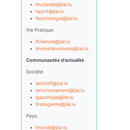
!motardie@jlai.lu
!sport@jlai.lu
!technologie@jlai.lu
Vie Pratique:
!finances@jlai.lu
!moinsdevoitures@jlai.lu
Communautés d’actualité
Société:
!antitaff@jlai.lu
!environnement@jlai.lu
!gauchisse@jlai.lu
!transgenre@jlai.lu
Pays:
!monde@jlai.lu