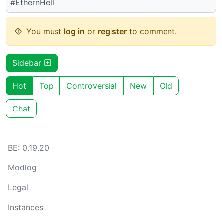
#EthernHell
You must
log in
or
register
to comment.
Sidebar
Hot
Top
Controversial
New
Old
Chat
BE: 0.19.20
Modlog
Legal
Instances