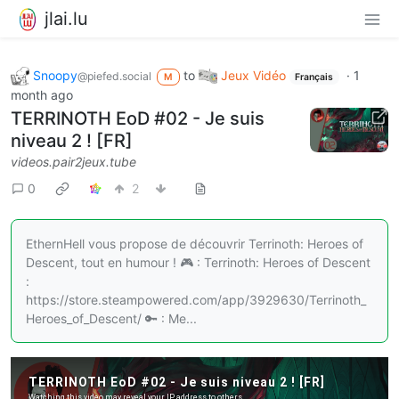
jlai.lu
Snoopy
to
Jeux Vidéo
·
1
@piefed.social
M
Français
month ago
TERRINOTH EoD #02 - Je suis
niveau 2 ! [FR]
videos.pair2jeux.tube
0
2
EthernHell vous propose de découvrir Terrinoth: Heroes of
Descent, tout en humour ! 🎮 : Terrinoth: Heroes of Descent
:
https://store.steampowered.com/app/3929630/Terrinoth_
Heroes_of_Descent/ 🔑 : Me...