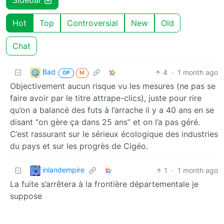
Sidebar
Hot
Top
Controversial
New
Old
Chat
Bad
4
·
1 month ago
OP
M
Objectivement aucun risque vu les mesures (ne pas se
faire avoir par le titre attrape-clics), juste pour rire
qu’on a balancé des futs à l’arrache il y a 40 ans en se
disant “on gère ça dans 25 ans” et on l’a pas géré.
C’est rassurant sur le sérieux écologique des industries
du pays et sur les progrès de Cigéo.
inlandempire
1
·
1 month ago
La fuite s’arrêtera à la frontière départementale je
suppose